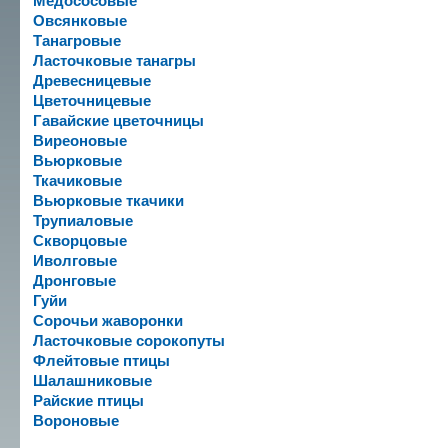
Медососовые
Овсянковые
Танагровые
Ласточковые танагры
Древесницевые
Цветочницевые
Гавайские цветочницы
Виреоновые
Вьюрковые
Ткачиковые
Вьюрковые ткачики
Трупиаловые
Скворцовые
Иволговые
Дронговые
Гуйи
Сорочьи жаворонки
Ласточковые сорокопуты
Флейтовые птицы
Шалашниковые
Райские птицы
Вороновые