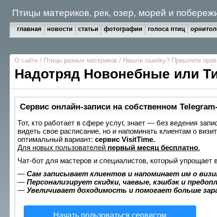
Птицы материков, рек, озер, морей и побереж
главная
новости
статьи
фотографии
голоса птиц
орнитол
О сайте
/
Птицы разных материков
/
Нашли ошибку? Пришлите пра
Надотряд Новонебные или Т
Сервис онлайн-записи на собственном Telegram
Тот, кто работает в сфере услуг, знает — без ведения запи
видеть свое расписание, но и напоминать клиентам о виз
оптимальный вариант:
сервис VisitTime.
Для новых пользователей
первый месяц бесплатно
.
Чат-бот для мастеров и специалистов, который упрощает 
—
Сам записывает клиентов и напоминает им о визи
—
Персонализирует скидки, чаевые, кэшбэк и предоп
—
Увеличивает доходимость и помогает больше за
Начать пользоваться сервисом