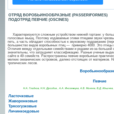
ОТРЯД ВОРОБЬИНООБРАЗНЫЕ (PASSERIFORMES)
ПОДОТРЯД ПЕВЧИЕ (
OSCINES)
Характеризуются сложным устройством ниж­ней гортани: у больш
голосовых мышц. Поэтому из­даваемые этими птицами звуки чрезвы
петь, а часть обладает способностью к звуковому подра­жанию (пе
большинство видов воробьиных птиц — примерно 4000. Это птицы ме
Отличия между отдельными семействами и родами из-за большой о
значительны, что затрудняет классификацию. Раз­ные ученые выде
сайте в 49 семейств. Рас­пространены певчие воробьиные практиче
мелких океанических островков, далеко отстоящих от ма­териков. 
тропических лесов.
Воробьинообраз
Певчие
Н.А. Гладков, Н.Н. Дроздов , А.А. Иноземцев, А.В. Михеев, В.Д. Ильичев
Ласточковые
Жаворонковые
Трясогузковые
Личинкоедовые