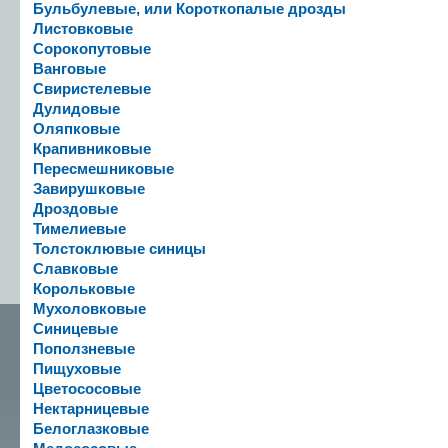
Бульбулевые, или Короткопалые дрозды
Листовковые
Сорокопутовые
Ванговые
Свиристелевые
Дулидовые
Оляпковые
Крапивниковые
Пересмешниковые
Завирушковые
Дроздовые
Тимелиевые
Толстоклювые синицы
Славковые
Корольковые
Мухоловковые
Синицевые
Поползневые
Пищуховые
Цветососовые
Нектарницевые
Белоглазковые