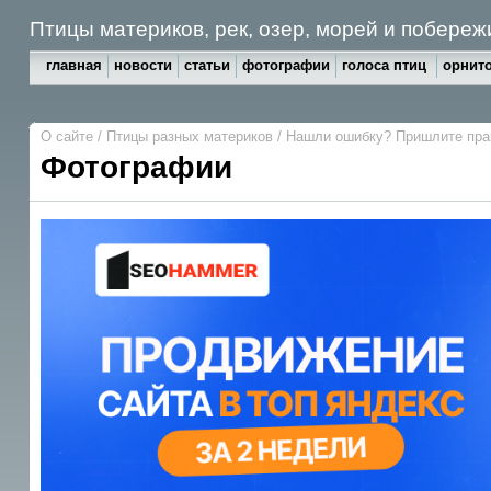
Птицы материков, рек, озер, морей и побереж
главная
новости
статьи
фотографии
голоса птиц
орнито
О сайте
/
Птицы разных материков
/
Нашли ошибку? Пришлите пр
Фотографии
Галерея 1
снегири, лазоревка, б. синица, серая славка,
гнездо серой славки с птенцами, варакушка,
буроголовая гаичка
Галерея 4
чибис, птенец ушастой совы, трясогузки,
поползень, чи
овсянка, дятлы