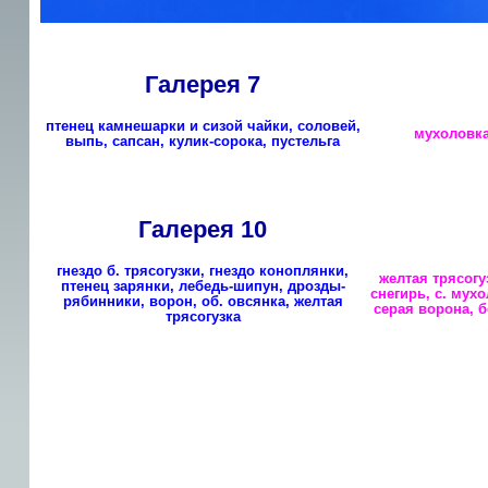
Галерея 7
птенец камнешарки и сизой чайки, соловей,
мухоловка
выпь, сапсан, кулик-сорока, пустельга
Галерея 10
гнездо б. трясогузки, гнездо коноплянки,
желтая трясогу
птенец зарянки, лебедь-шипун, дрозды-
снегирь, с. мух
рябинники, ворон, об. овсянка, желтая
серая ворона, б
трясогузка