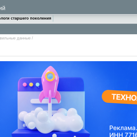
ий
логи старшего поколения
авильные данные
/
Галерея 2
зарянка, воробьи, ласточки-береговушки
Галерея 5
ж, скворец, огарь, улит, дрозд-рябинник, гнездо черного дрозда