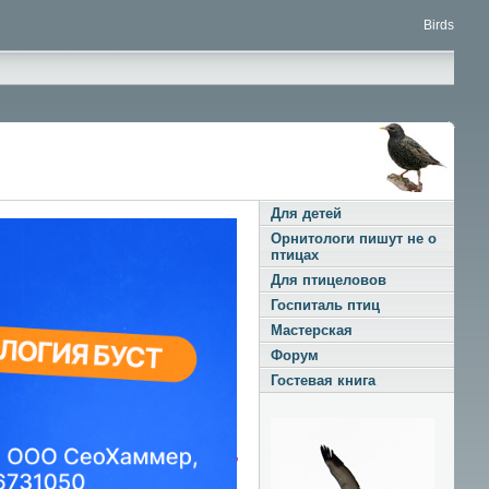
Birds
Для детей
Орнитологи пишут не о
птицах
Галерея 3
Для птицеловов
Госпиталь птиц
грач, ворона, галки, сорока,
Мастерская
голуби
Форум
Гостевая книга
Галерея 6
пеночки, кукушонок, зимородок,
птенцы черного дрозда, птенец
зимняка