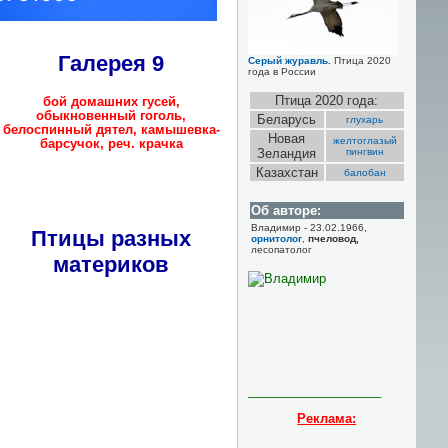
Галерея 9
Серый журавль.
Птица 2020
года в России
Птица 2020 года:
бой домашних гусей,
обыкновенный гоголь,
Беларусь
глухарь
белоспинный дятел, камышевка-
Новая
желтоглазый
барсучок, реч. крачка
Зеландия
пингвин
Казахстан
балобан
Об авторе:
Владимир - 23.02.1966,
Птицы разных
орнитолог
,
пчеловод,
лесопатолог
материков
___________________
Реклама: