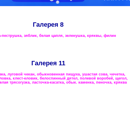
Галерея 8
-пеструшка, зяблик, белая цапля, зеленушка, кряквы, филин
Галерея 11
зка, луговой чекан, обыкновенная пищуха, ушастая сова, чечетка,
оловка, клест-еловик, белоспинный дятел, полевой воробей, щегол,
елая трясогузка, ласточка-касатка, обык. каменка, пеночка, кряква