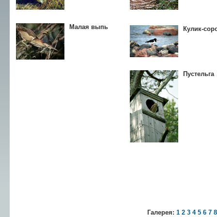
Малая выпь
Кулик-сор
Пустельга
Галерея:
1
2
3
4
5
6
7
8