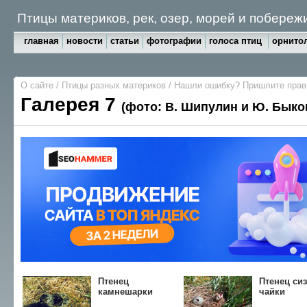
Птицы материков, рек, озер, морей и побереж
главная
новости
статьи
фотографии
голоса птиц
орнитол
О сайте
/
Птицы разных материков
/
Нашли ошибку? Пришлите пра
Галерея 7
(фото: В. Шипулин и Ю. Быко
Птенец
Птенец си
камнешарки
чайки