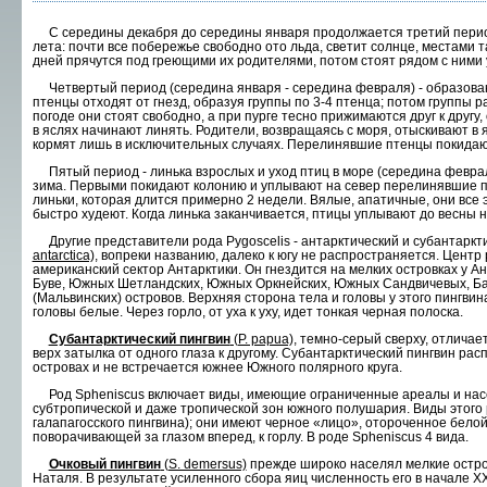
С середины декабря до середины января продол­жается третий период 
лета: почти все побережье свободно ото льда, светит солнце, местами 
дней прячутся под греющими их родителями, потом стоят рядом с ними у
Четвертый период (середина января - середи­на февраля) - образован
птенцы отходят от гнезд, образуя группы по 3-4 птенца; потом груп­пы р
погоде они стоят свободно, а при пурге тесно прижимаются друг к другу
в яслях начинают линять. Родители, возвращаясь с моря, отыскивают в я
кормят лишь в исклю­чительных случаях. Перелинявшие птенцы по­кидаю
Пятый период - линька взрослых и уход птиц в море (середина февраля
зима. Первыми по­кидают колонию и уплывают на север перелиняв­шие п
линьки, которая длится примерно 2 неде­ли. Вялые, апатичные, они все это
быстро ху­деют. Когда линька заканчивается, птицы уплы­вают до весны н
Другие представители рода Pygoscelis - ан­тарктический и субантаркт
antarctica),
вопреки названию, далеко к югу не распространяется. Центр 
американский сектор Антарктики. Он гнез­дится на мелких островках у А
Буве, Южных Шетландских, Южных Оркнейских, Юж­ных Сандвичевых, Ба
(Мальвинских) островов. Верх­няя сторона тела и головы у этого пингви
головы белые. Через горло, от уха к уху, идет тонкая черная полоска.
Субантарктический пингвин
(Р. papua),
темно-серый сверху, отличает
верх затылка от одного глаза к другому. Субантаркти­ческий пингвин ра
островах и не встречается южнее Южного полярного круга.
Род Spheniscus включает виды, имеющие огра­ниченные ареалы и нас
субтропической и даже тропи­ческой зон южного полушария. Виды этого
галапагосского пингвина); они имеют черное «ли­цо», отороченное белой
поворачивающей за глазом вперед, к горлу. В роде Spheniscus 4 вида.
Очковый пингвин
(S. demersus)
прежде широко населял мелкие остро
Наталя. В резуль­тате усиленного сбора яиц численность его в начале X