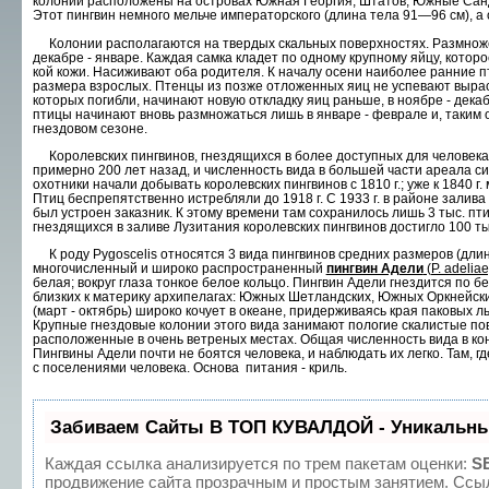
колонии расположены на островах Южная Георгия, Шта­тов, Южные Сандв
Этот пингвин немного мельче императорского (длина тела 91—96 см), а о
Колонии располагаются на твердых скальных поверхностях. Размноже
декабре - январе. Каждая самка кладет по одному крупному яйцу, котор
кой кожи. Насиживают оба родителя. К началу осени наиболее ранние пт
размера взрослых. Птен­цы из позже отложенных яиц не успевают выра­с
которых погибли, начинают новую отклад­ку яиц раньше, в ноябре - дека
птицы на­чинают вновь размножаться лишь в январе - феврале и, таким
гнездовом сезоне.
Королевских пингвинов, гнездящихся в более доступных для человека м
примерно 200 лет назад, и численность вида в большей части ареала с
охотники начали добывать королевских пингви­нов с 1810 г.; уже к 1840 
Птиц беспре­пятственно истребляли до 1918 г. С 1933 г. в районе залива
был устроен заказник. К этому времени там сохранилось лишь 3 тыс. птиц
гнездящихся в заливе Лузитания королевских пингвинов достигло 100 ты
К роду Pygoscelis относятся 3 вида пингвинов средних размеров (длина
многочисленный и широко распространенный
пингвин Адели
(P. adeliае
белая; вокруг глаза тонкое белое кольцо. Пингвин Адели гнездится по б
близких к материку архипелагах: Южных Шетландских, Южных Оркнейски
(март - октябрь) широ­ко кочует в океане, придерживаясь края паковых л
Крупные гнездовые колонии этого вида за­нимают пологие скалистые пов
расположенные в очень ветреных местах. Общая численность вида в конц
Пингвины Адели почти не боятся человека, и наб­людать их легко. Там, 
с поселениями че­ловека. Основа питания - криль.
Забиваем Сайты В ТОП КУВАЛДОЙ - Уникальны
Каждая ссылка анализируется по трем пакетам оценки:
S
продвижение сайта прозрачным и простым занятием. Ссыл