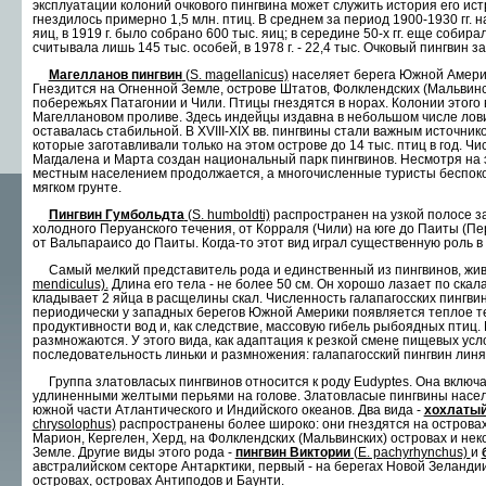
эксплуатации колоний очкового пингви­на может служить история его истр
гнезди­лось примерно 1,5 млн. птиц. В среднем за период 1900-1930 гг. 
яиц, в 1919 г. было собрано 600 тыс. яиц; в середине 50-х гг. еще собира
считывала лишь 145 тыс. особей, в 1978 г. - 22,4 тыс. Очковый пингвин з
Магелланов пингвин
(S. magellanicus)
населяет берега Южной Америк
Гнездится на Огненной Земле, острове Штатов, Фолклендских (Мальвинс
побережьях Патагонии и Чили. Птицы гнездятся в норах. Колонии этого
Магеллановом проливе. Здесь индейцы издавна в небольшом числе лови
оставалась стабильной. В XVIII-XIX вв. пингвины стали важным источни
кото­рые заготавливали только на этом острове до 14 тыс. птиц в год. Ч
Магдалена и Марта создан национальный парк пингвинов. Несмотря на эт
местным населением продолжается, а многочислен­ные туристы беспок
мягком грунте.
Пингвин Гумбольдта
(S. humboldti)
распространен на узкой полосе з
холодного Перуанского течения, от Корраля (Чили) на юге до Паиты (Пе
от Вальпараисо до Паиты. Когда-то этот вид играл существенную роль в 
Самый мелкий представитель рода и единствен­ный из пингвинов, жив
mendiculus).
Длина его те­ла - не более 50 см. Он хорошо лазает по скал
кладывает 2 яйца в расщелины скал. Численность галапагосских пингви
периодически у западных бере­гов Южной Америки появляется теплое 
продуктивности вод и, как следствие, массовую ги­бель рыбоядных птиц. 
размножаются. У этого вида, как адаптация к резкой смене пищевых ус
последовательность линьки и размножения: галапагосский пингвин линя
Группа златовласых пингвинов относится к роду Eudyptes. Она включае
удлиненными желтыми перьями на голове. Златовласые пингвины насе­
южной части Атлантического и Индийского океанов. Два вида -
хохлатый
chrysolophus)
распространены более широко: они гнездятся на островах
Марион, Кергелен, Херд, на Фолкленд­ских (Мальвинских) островах и нек
Земле. Дру­гие виды этого рода -
пингвин Виктории
(Е. расhyrhynchus)
и
австралийском секторе Антарктики, первый - на берегах Новой Зеландии
ост­ровах, островах Антиподов и Баунти.