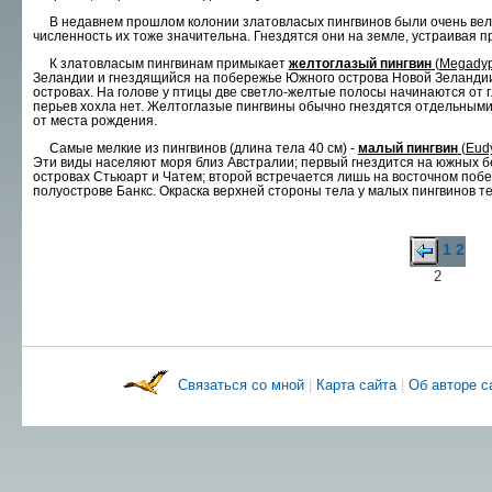
В недавнем прошлом колонии златовласых пингвинов были очень велики
численность их тоже значительна. Гнездятся они на земле, устраивая п
К златовласым пингвинам примыкает
желтоглазый пингвин
(Megadypt
Зеландии и гнездя­щийся на побережье Южного острова Новой Зеландии
островах. На голове у птицы две светло-желтые полосы начинаются от 
перьев хохла нет. Желтоглазые пингвины обычно гнездятся от­дельным
от места рождения.
Самые мелкие из пингвинов (длина тела 40 см) -
малый пингвин
(Eudy
Эти виды населяют моря близ Австралии; первый гнездится на южных бе
островах Стьюарт и Чатем; второй встречается лишь на восточном поб
полуостро­ве Банкс. Окраска верхней стороны тела у малых пингвинов те
1
2
2
Связаться со мной
|
Карта сайта
|
Об авторе 