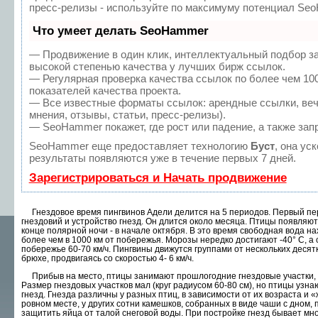
пресс-релизы - используйте по максимуму потенциал Se
Что умеет делать SeoHammer
— Продвижение в один клик, интеллектуальный подбор з
высокой степенью качества у лучших бирж ссылок.
— Регулярная проверка качества ссылок по более чем 10
показателей качества проекта.
— Все известные форматы ссылок: арендные ссылки, веч
мнения, отзывы, статьи, пресс-релизы).
— SeoHammer покажет, где рост или падение, а также зап
SeoHammer еще предоставляет технологию
Буст
, она ус
результаты появляются уже в течение первых 7 дней.
Зарегистрироваться и Начать продвижение
Гнездовое время пингвинов Адели делится на 5 периодов. Первый пери
гнездовий и устройство гнезд. Он длится около месяца. Птицы появляютс
конце полярной ночи - в начале октября. В это время свободная вода нах
более чем в 1000 км от побережья. Морозы нередко достига­ют -40° С, а
побережье 60-70 км/ч. Пингви­ны движутся группами от нескольких десятк
брюхе, продвигаясь со скоростью 4- 6 км/ч.
Прибыв на место, птицы занимают прошлогод­ние гнездовые участки, н
Размер гнездовых участ­ков мал (круг радиусом 60-80 см), но птицы уз­н
гнезд. Гнезда различны у разных птиц, в зависимости от их возраста и 
ровном месте, у других сотни камешков, собранных в виде чаши с дном
защитить яйца от талой снеговой воды. При постройке гнезд бывает мно