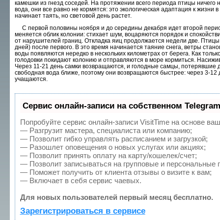
камешки из гнезд соседей. На протяжении всего периода птицы ничего н
вода, они все равно не кормятся: это экологическая адаптация к жизни в
начинает таять, но световой день растет.
С первой половины ноября и до середины декаб­ря идет второй период
меняется облик колонии: стихает шум, воцаряются порядок и спокойстви
от нарушителей границ. Откладка яиц продол­жается недели две. Птицы 
дней) после пер­вого. В это время начинается таяние снега, ветры стан
воды появляются нередко в нескольких километрах от берега. Как тольк
голодовки покидают колонию и отправляются в море кормиться. На­сиж
Через 11-21 день самки возвра­щаются, и голодные самцы, потерявшие 
свободная вода ближе, поэтому они возвращаются быстрее: через 3-12
учащаются.
Сервис онлайн-записи на собственном Telegram
Попробуйте сервис онлайн-записи VisitTime на основе ваш
— Разгрузит мастера, специалиста или компанию;
— Позволит гибко управлять расписанием и загрузкой;
— Разошлет оповещения о новых услугах или акциях;
— Позволит принять оплату на карту/кошелек/счет;
— Позволит записываться на групповые и персональные 
— Поможет получить от клиента отзывы о визите к вам;
— Включает в себя сервис чаевых.
Для новых пользователей первый месяц бесплатно.
Зарегистрироваться в сервисе