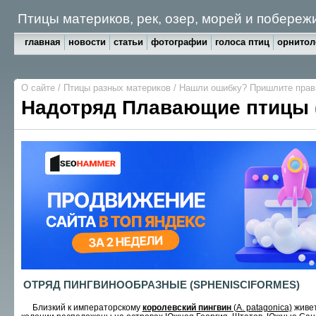
Птицы материков, рек, озер, морей и побереж
главная
новости
статьи
фотографии
голоса птиц
орнитол
О сайте
/
Птицы разных материков
/
Нашли ошибку? Пришлите пра
Надотряд Плавающие птицы 
ОТРЯД ПИНГВИНООБРАЗНЫЕ (SPHENISCIFORMES)
Близкий к императорскому
королевский пингвин
(A. patagonica)
живет