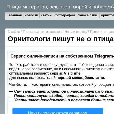
Птицы материков, рек, озер, морей и побе
главная
новости
статьи
фотографии
голоса птиц
орнитол
О сайте
/
Птицы разных материков
/
Нашли ошибку? Пришлите пра
Орнитологи пишут не о птица
Сервис онлайн-записи на собственном Telegram
Тот, кто работает в сфере услуг, знает — без ведения запи
видеть свое расписание, но и напоминать клиентам о виз
оптимальный вариант:
сервис VisitTime.
Для новых пользователей
первый месяц бесплатно
.
Чат-бот для мастеров и специалистов, который упрощает 
—
Сам записывает клиентов и напоминает им о визи
—
Персонализирует скидки, чаевые, кэшбэк и предоп
—
Увеличивает доходимость и помогает больше за
Начать пользоваться сервисом