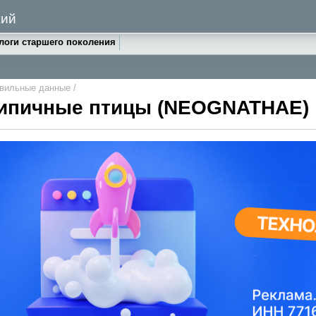
жий
логи старшего поколения
авильные данные
/
Типичные птицы (NEOGNATHAE)