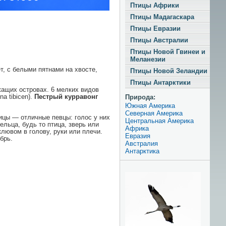
Птицы Африки
Птицы Мадагаскара
Птицы Евразии
Птицы Австралии
Птицы Новой Гвинеи и
Меланезии
, с белыми пятнами на хвосте,
Птицы Новой Зеландии
Птицы Антарктики
а­щих островах. 6 мелких видов
a tibicen).
Пестрый курравонг
Природа:
Южная Америка
Северная Америка
ицы — отличные певцы: голос у них
Центральная Америка
ельца, будь то птица, зверь или
Африка
лювом в голову, руки или плечи.
Евразия
брь.
Австралия
Антарктика