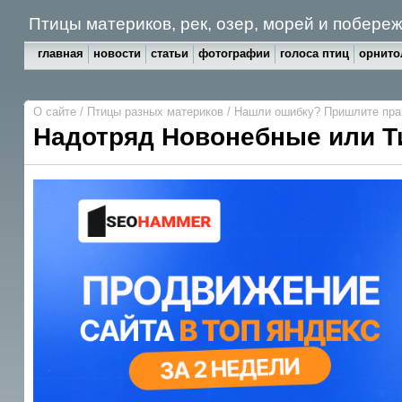
Птицы материков, рек, озер, морей и побере
главная
новости
статьи
фотографии
голоса птиц
орнито
О сайте
/
Птицы разных материков
/
Нашли ошибку? Пришлите пр
Надотряд Новонебные или 