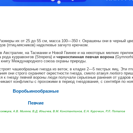
змеры их от 25 до 55 см, масса 100—350 г. Окрашены они в черный цвет
ов (птиц-мясников) надклювье загнуто крюч­ком.
 Австралии, на Тасмании и Новой Гвинее и на некоторых мелких прилеж
 рода курравонгов (Strepera) и
черноспинная певчая ворона
(Gymnorhin
ную книгу Международного союза охраны природы.
роят чашеобразные гнезда из веток; в кладке 2—5 пестрых яиц. Эти пт
ания они строго охраняют окрестности гнезда, смело атакуя любого приш
я к гнезду певчей вороны люди получали серьезные ранения от уда­ров к
зникают конфликты с прохожими в период гнездования, с сентября по ноя
Воробьинообразные
Певчие
ноземцев, А.В. Михеев, В.Д. Ильичев, В.М. Константинов, Е.Н. Курочкин, Р.Л. Потапов