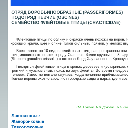
ОТРЯД ВОРОБЬИНООБРАЗНЫЕ (PASSERIFORMES)
ПОДОТРЯД ПЕВЧИЕ (
OSCINES)
СЕМЕЙСТВО ФЛЕЙТОВЫЕ ПТИЦЫ (CRACTICIDAE)
Флейтовые птицы по облику и окраске очень похожи на ворон. Ра
кроющих крыла, шее и спине. Клюв сильный, прямой, у мелких вид
Всего известно 10 видов флейтовых птиц, рас­пространены они в
птиц-мясников относятся к роду Cracticus, более крупные — 3 вида
(Strepera graculina crissalis) с острова Лорд-Хау занесен в Крас
Гнездятся флейтовые птицы в кронах деревьев и кустарников, ст
громкий и музы­кальный, похож на звук флейты. Во время гнездо­в
человек. Известно немало случаев, когда нечаянно приблизившиес
Певчие вороны охотно заселяют городские сады и парки, где и во
Н.А. Гладков, Н.Н. Дроздов , А.А. И
Ласточковые
Жаворонковые
Трясогузковые