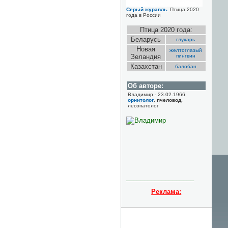
Серый журавль.
Птица 2020
года в России
Птица 2020 года:
Беларусь
глухарь
Новая
желтоглазый
Зеландия
пингвин
Казахстан
балобан
Об авторе:
Владимир - 23.02.1966,
орнитолог
,
пчеловод,
лесопатолог
___________________
Реклама: