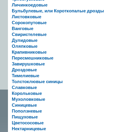
Личинкоедовые
Бульбулевые, или Короткопалые дрозды
Листовковые
Сорокопутовые
Ванговые
Свиристелевые
Дулидовые
Оляпковые
Крапивниковые
Пересмешниковые
Завирушковые
Дроздовые
Тимелиевые
Толстоклювые синицы
Славковые
Корольковые
Мухоловковые
Синицевые
Поползневые
Пищуховые
Цветососовые
Нектарницевые