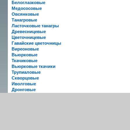
Белоглазковые
Медососовые
Овсянковые
Танагровые
Ласточковые танагры
Древесницевые
Цветочницевые
Гавайские цветочницы
Виреоновые
Вьюрковые
Ткачиковые
Вьюрковые ткачики
Трупиаловые
Скворцовые
Иволговые
Дронговые
Гуйи
Сорочьи жаворонки
Ласточковые сорокопуты
Флейтовые птицы
Шалашниковые
Райские птицы