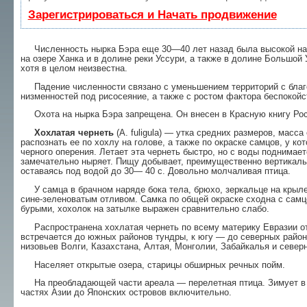
Зарегистрироваться и Начать продвижение
Численность нырка Бэра еще 30—40 лет назад была высокой на гн
на озере Ханка и в долине реки Уссури, а также в долине Большой 
хотя в целом неизвестна.
Падение численности связано с уменьшением территорий с благо
низменностей под рисосеяние, а также с ростом фактора беспокойс
Охота на нырка Бэра запрещена. Он внесен в Красную книгу Рос
Хохлатая чернеть
(A. fuligula) — утка средних размеров, масса 
распознать ее по хохлу на голове, а также по окраске самцов, у 
черного оперения. Летает эта чернеть быстро, но с воды поднима­е
замечательно ныряет. Пищу добывает, преимуще­ственно вертикальн
оставаясь под водой до 30— 40 с. Довольно молчаливая птица.
У самца в брачном наряде бока тела, брюхо, зеркальце на крыле 
сине-зеленоватым отливом. Самка по общей окраске сходна с самц
бурыми, хохолок на затылке выражен сравнительно слабо.
Распространена хохлатая чернеть по всему материку Евразии от 
встречается до южных рай­онов тундры, к югу — до северных райо
низовьев Волги, Казахстана, Алтая, Монголии, Забайкалья и север
Населяет открытые озера, старицы обширных речных пойм.
На преобладающей части ареала — перелет­ная птица. Зимует в 
частях Азии до Японских островов включительно.