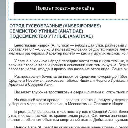
Начать продвижение сайта
ОТРЯД ГУСЕОБРАЗНЫЕ (ANSERIFORMES)
СЕМЕЙСТВО УТИНЫЕ (ANAT
IDAE)
ПОДСЕМЕЙСТВО УТИНЫЕ (ANATINAE)
Белоглазый нырок
(А. пугоса) — небольшая ут­ка, размерами л
составляет 0,4—0,65 кг. В по­левых условиях от других нырков легк
мелкими размерами. Характер полета — как и у других нырков, но л
У самца в брачном наряде передние части тела и бока темные, к
верхняя сторона тела и кольцо в основании шеи темно-бурые. Зерк
серовато-белая, откуда и произошло название этого вида. Самка о
Распространен белоглазый нырок от Средизем­номорья до Тибета
Среднего Повол­жья, верховьев Тобола, Ишима и Черного Ирты­ша; 
Армении и Средней Азии.
Населяет глубокие тростниковые озера и лима­ны с открытыми 
На большей части ареала — перелетная птица, зимует у берегов
у Черного моря, на юге Кас­пия, в Месопотамии, Систане и Индии.
В ряде районов ареала, в частности у нас в Сред­ней Азии, бел
уток, в остальных частях срав­нительно редок. Охотничье значение
является обычным объектом спортивной охоты. Добывается ружьем
Нырок Бэра
(A. baeri) по окраске оперения очень сходен с бело