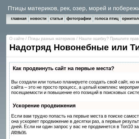
Птицы материков, рек, озер, морей и побереж
главная
новости
статьи
фотографии
голоса птиц
орнитол
О сайте
/
Птицы разных материков
/
Нашли ошибку? Пришлите пра
Надотряд Новонебные или Т
Как продвинуть сайт на первые места?
Вы создали или только планируете создать свой сайт, но 
сайта – это не просто процесс, а целый комплекс меропри
посещаемости и повышение его позиций в поисковых сист
Ускорение продвижения
Если вам трудно попасть на первые места в поиске самос
она ускоряет продвижение в десятки раз, а первые резуль
дней. Если ни один запрос у вас не продвинется в Топ10 за
деньги.