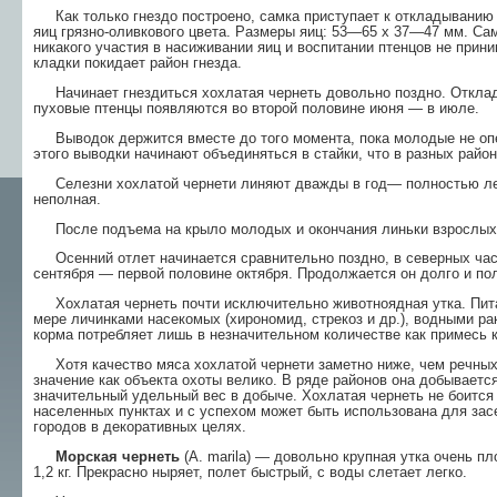
Как только гнездо построено, самка приступает к откладыванию я
яиц грязно-оливкового цвета. Размеры яиц: 53—65 х 37—47 мм. Сам
никакого участия в насиживании яиц и воспитании птен­цов не прин
кладки покидает район гнезда.
Начинает гнездиться хохлатая чернеть довольно поздно. Отклад
пуховые птенцы появляются во второй половине июня — в июле.
Выводок держится вместе до того момента, пока молодые не опер
этого выводки начинают объ­единяться в стайки, что в разных райо
Селезни хохлатой чернети линяют дважды в год— полностью лето
неполная.
После подъема на крыло молодых и окончания линьки взрослых ут
Осенний отлет начинается сравнительно позд­но, в северных част
сентября — первой половине октября. Продолжается он долго и по
Хохлатая чернеть почти исключительно животноядная утка. Пит
мере личинками насекомых (хирономид, стрекоз и др.), водными р
корма потребляет лишь в незначительном количестве как примесь 
Хотя качество мяса хохлатой чернети заметно ниже, чем речных у
значение как объекта охоты велико. В ряде районов она добываетс
значительный удельный вес в добыче. Хохлатая чернеть не боится 
населенных пунктах и с успехом может быть использована для за
городов в декоративных целях.
Морская чернеть
(A. marila) — довольно круп­ная утка очень 
1,2 кг. Прекрасно ныряет, полет быстрый, с воды слетает легко.