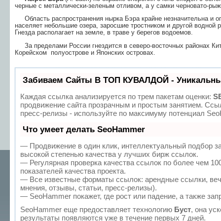
черные с металлически-зеленым от­ливом, а у самки черновато-рыж
Область распространения нырка Бэра крайне незначительна и ог
населяет небольшие озера, за­росшие тростником и другой водной р
Гнезда располагает на земле, в траве у берегов водо­емов.
За пределами России гнездится в северо-восточ­ных районах Ки
Корейском полуострове и Японских островах.
Забиваем Сайты В ТОП КУВАЛДОЙ - Уникальны
Каждая ссылка анализируется по трем пакетам оценки:
S
продвижение сайта прозрачным и простым занятием. Ссыл
пресс-релизы - используйте по максимуму потенциал Se
Что умеет делать SeoHammer
— Продвижение в один клик, интеллектуальный подбор з
высокой степенью качества у лучших бирж ссылок.
— Регулярная проверка качества ссылок по более чем 10
показателей качества проекта.
— Все известные форматы ссылок: арендные ссылки, веч
мнения, отзывы, статьи, пресс-релизы).
— SeoHammer покажет, где рост или падение, а также зап
SeoHammer еще предоставляет технологию
Буст
, она ус
результаты появляются уже в течение первых 7 дней.