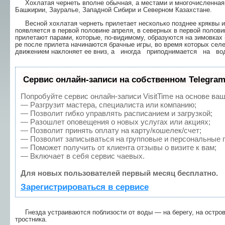
Хохлатая чернеть вполне обычная, а местами и многочисленная п
Башкирии, Зауралье, Западной Сиби­ри и Северном Казахстане.
Весной хохлатая чернеть прилетает несколько позднее кряквы и
появляется в первой половине апре­ля, в северных в первой полови
прилетают парами, ко­торые, по-видимому, образуются на зимовках
ре после прилета начинаются брачные игры, во время которых селе
движением наклоняет ее вниз, а иногда приподнимается на во
Сервис онлайн-записи на собственном Telegram
Попробуйте сервис онлайн-записи VisitTime на основе ваш
— Разгрузит мастера, специалиста или компанию;
— Позволит гибко управлять расписанием и загрузкой;
— Разошлет оповещения о новых услугах или акциях;
— Позволит принять оплату на карту/кошелек/счет;
— Позволит записываться на групповые и персональные 
— Поможет получить от клиента отзывы о визите к вам;
— Включает в себя сервис чаевых.
Для новых пользователей первый месяц бесплатно.
Зарегистрироваться в сервисе
Гнезда устраиваются поблизости от воды — на берегу, на остров
тростника.