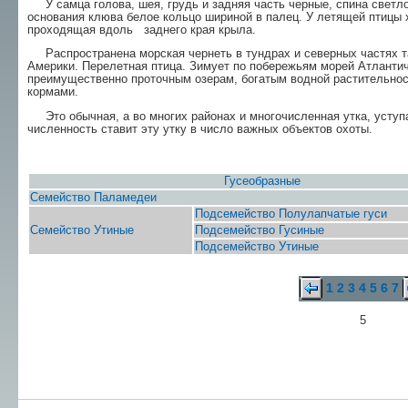
У самца голова, шея, грудь и задняя часть чер­ные, спина светло
основания клюва белое кольцо шириной в палец. У летящей птиц
проходящая вдоль заднего края крыла.
Распространена морская чернеть в тундрах и северных частях та
Америки. Перелетная птица. Зимует по побережьям морей Атлантиче
преимуще­ственно проточным озерам, богатым водной ра­стительнос
кормами.
Это обычная, а во многих районах и многочис­ленная утка, усту
численность ставит эту утку в число важных объектов охоты.
Гусеобразные
Семейство Паламедеи
Подсемейство Полулапчатые гуси
Семейство Утиные
Подсемейство Гусиные
Подсемейство Утиные
1
2
3
4
5
6
7
5