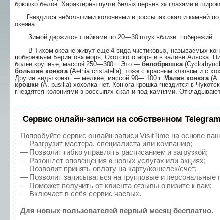
брюшко белое. Характерны пучки белых перьев за глазами и широк
Гнездится небольшими колониями в россыпях скал и камней по п
океана.
Зимой держится стайками по 20—30 штук вбли­зи побережий. П
В Тихом океане живут еще 4 вида чистиковых, называемых коню
побережьям Берингова моря, Охот­ского моря и в заливе Аляска. П
более крупные, массой 250—300 г. Это —
белобрюшка
(Cyclorhynch
большая конюга
(Aethia cristatella), тоже с красным клювом и с х
Другие виды конюг — мелкие, массой 90— 100 г.
Малая конюга
(A.
крошки
(A. pusilla) хохолка нет. Конюга-крошка гнездится в Чукот­
гнездятся колониями в россыпях скал и под кам­нями. Откладывают
Сервис онлайн-записи на собственном Telegram
Попробуйте сервис онлайн-записи VisitTime на основе ваш
— Разгрузит мастера, специалиста или компанию;
— Позволит гибко управлять расписанием и загрузкой;
— Разошлет оповещения о новых услугах или акциях;
— Позволит принять оплату на карту/кошелек/счет;
— Позволит записываться на групповые и персональные 
— Поможет получить от клиента отзывы о визите к вам;
— Включает в себя сервис чаевых.
Для новых пользователей первый месяц бесплатно.