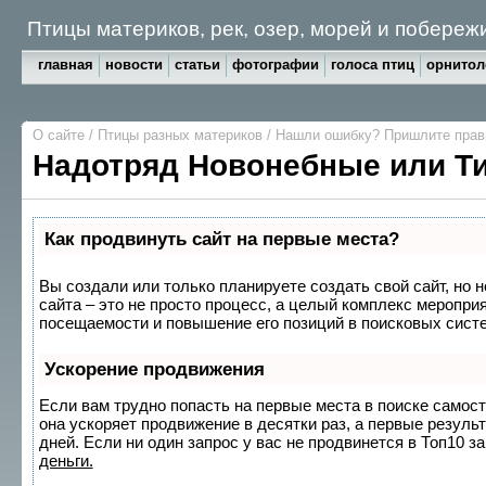
Птицы материков, рек, озер, морей и побереж
главная
новости
статьи
фотографии
голоса птиц
орнитол
О сайте
/
Птицы разных материков
/
Нашли ошибку? Пришлите пра
Надотряд Новонебные или Т
Как продвинуть сайт на первые места?
Вы создали или только планируете создать свой сайт, но 
сайта – это не просто процесс, а целый комплекс меропри
посещаемости и повышение его позиций в поисковых сист
Ускорение продвижения
Если вам трудно попасть на первые места в поиске самос
она ускоряет продвижение в десятки раз, а первые резуль
дней. Если ни один запрос у вас не продвинется в Топ10 за
деньги.