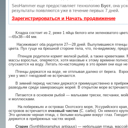
SeoHammer еще предоставляет технологию
Буст
, она ус
результаты появляются уже в течение первых 7 дней.
Зарегистрироваться и Начать продвижение
Кладка состоит из 2, реже 1 яйца белого или зеленоватого цвета
—65х38—44 мм.
Насиживают оба родителя 27—28 дней. Вылу­пившиеся птенцы по
цвета. Пух гуще на брюшной стороне тела, что, по-видимому, пред
Птенцов родители кормят мелкой рыбой, а так­же креветками. М
массы взрослых, оперяются, хотя маховые к этому времени полнос
спус­каются на воду. Летать по-настоящему в это вре­мя они еще не
Птенцы держатся на воде, не отплывая далеко от берега. Взрос
уже у мест гнездовий не встре­чаются.
В зимний период чистики держатся преиму­щественно в прибреж
разводьям среди замерзающих морей. В открытом море встречаютс
Питаются в основном рыбой — мальками трес­ки, песчанки, мойвы,
и моллюсками.
На побережьях и островах Охотского моря, Уссурийского края, 
островов встречается
очковый чистик
(С. carbo). Он немного кру
Это цели­ком черная птица, с белыми кольцами вокруг глаз. Гнезди
держится в прибрежных частях морей.
Старик
(Synthliboramphus antiquus) — неболь­шая птица, массой