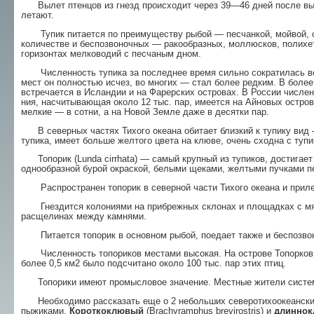
Вылет птенцов из гнезд происходит через 39—46 дней после вы
летают.
Тупик питается по преимуществу рыбой — песчанкой, мойвой, сел
количестве и беспозвоночных — ракообразных, моллюсков, полихет
горизонтах мелководий с песчаным дном.
Численность тупика за последнее время сильно сократилась всл
мест он полностью исчез, во мно­гих — стал более редким. В боле
встречается в Ислан­дии и на Фарерских островах. В России числен
ния, насчитывающая около 12 тыс. пар, имеется на Айновых остро
мелкие — в сотни, а на Но­вой Земле даже в десятки пар.
В северных частях Тихого океана обитает близ­кий к тупику вид
тупика, имеет больше желтого цвета на клюве, очень сходна с тупи
Топорик (Lunda cirrhata) — самый крупный из тупиков, достигает
однообразной бурой окрас­кой, белыми щеками, желтыми пучками 
Распространен топорик в северной части Ти­хого океана и приле
Гнездится колониями на прибрежных склонах и площадках с мягко
расщелинах между камнями.
Питается топорик в основном рыбой, поедает также и беспозво
Численность топориков местами высокая. На острове Топорков (б
более 0,5 км2 было подсчитано около 100 тыс. пар этих птиц.
Топорики имеют промысловое значение. Мест­ные жители система
Необходимо рассказать еще о 2 небольших се­веротихоокеанских 
пыжиками.
Короткоклювый
(Brachyramphus brevirostris) и
длинно