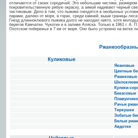
отличаются от своих сородичей. Это небольшие чистики, размером
покровительственную рябую окраску, а зимой надевают черный све
чистиковым. Дело в том, что пыжики гнездятся в необычных услов
парами, далеко от моря, в горах, среди камней, выше гра­ницы леса
Гнезд длинноклювого пыжика долго не находил никто, хотя молодых
берегов Камчатки. Чу­котки и в заливе Аляска. Только в 1961 г. А. 
Охотском побережье в 7 км от моря. Оно было устроено на ветке л
Ржанкообразн
Куликовые
Якановые
Цветные бе
Ржанковые
Шилоклюв
Кулики-сор
Бекасовые
Плавунчик
Рачьи ржан
Тиркушки
Зобатые бе
Белые ржа
Авдотки