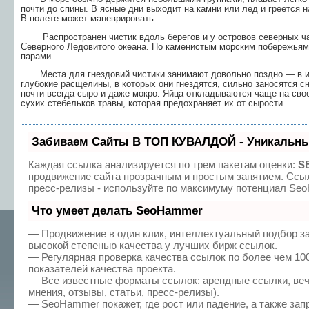
почти до спины. В ясные дни вы­ходит на камни или лед и греется 
В полете может маневрировать.
Распространен чистик вдоль берегов и у остро­вов северных час
Северного Ледовитого океана. По каменистым морским побережьям
парами.
Места для гнездовий чистики занимают доволь­но поздно — в июн
глубокие расщелины, в ко­торых они гнездятся, сильно заносятся с
почти всегда сыро и даже мокро. Яйца откладываются чаще на свое
сухих стебельков травы, которая предохраняет их от сырости.
Забиваем Сайты В ТОП КУВАЛДОЙ - Уникальны
Каждая ссылка анализируется по трем пакетам оценки:
S
продвижение сайта прозрачным и простым занятием. Ссыл
пресс-релизы - используйте по максимуму потенциал Se
Что умеет делать SeoHammer
— Продвижение в один клик, интеллектуальный подбор з
высокой степенью качества у лучших бирж ссылок.
— Регулярная проверка качества ссылок по более чем 10
показателей качества проекта.
— Все известные форматы ссылок: арендные ссылки, веч
мнения, отзывы, статьи, пресс-релизы).
— SeoHammer покажет, где рост или падение, а также зап