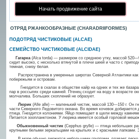
Начать продвижение сайта
ОТРЯД
РЖАНКООБРАЗНЫЕ (
CHARADRIIFORMES)
ПОДОТРЯД ЧИСТИКОВЫЕ (ALCAE)
СЕМЕЙСТВО ЧИСТИКОВЫЕ (ALCIDAE)
Гагарка
(Alca torda) — размером со среднюю утку, массой 520—
сидит высоко, с несколь­ко втянутой в плечи шеей и часто с припо
тем­ная, снизу белая.
Распространена в умеренных широтах Северной Атлантики как по
побережьям и островам.
Гнездится в скалах в обществе кайр на одних и тех же базарах,
пар в россыпях среди камней. Птенец сходит на воду в возрасте о
молчалива. Больших скоплений не образует.
Люрик
(Alle alle) — маленький чистик, массой 130—150 г. Он г
части Северного Ледовитого океана. Во время кочевок добирается
птица. Гнездится колониями. Яйцо помещает в щели меж­ду камням
Питается зоопланктоном. У люрика име­ется особый горловой мешок
Обыкновенный чистик
(Cepphus grylle) — птица небольших раз
крупными белыми зер­кальцами на крыльях и с красными лапками. З
В море обычно держится небольшими группами, плавает легко и 