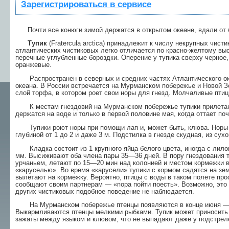
Зарегистрироваться в сервисе
Почти все конюги зимой держатся в открытом океане, вдали от бе
Тупик
(Fratercula arctica) принад­лежит к числу некрупных чист
атлантических чистиковых легко отличается по красно-желтому в
перечные углубленные бороздки. Оперение у тупика сверху черное, 
оранжевые.
Распространен в северных и средних частях Атлантического оке
океана. В России встреча­ется на Мурманском побережье и Новой Зе
слой торфа, в котором роет свои норы для гнезд. Мол­чаливые птиц
К местам гнездовий на Мурманском побережье тупики прилетают 
держатся на воде и только в первой половине мая, когда оттает поч
Тупики роют норы при помощи лап и, может быть, клюва. Норы 
глубиной от 1 до 2 и даже 3 м. Под­стилка в гнезде скудная, из сух
Кладка состоит из 1 крупного яйца белого цвета, иногда с лило
мм. Высиживают оба члена пары 35—36 дней. В пору гнездования ту­
урчаньем, летают по 15—20 мин над коло­нией и местом кормежки в 
«каруселью». Во время «карусели» тупики с кормом садятся на зе
вылетают на кормежку. Вероятно, птицы с воды в таком полете про
сообщают своим партнерам — «по­ра пойти поесть». Возможно, это 
других чисти­ковых подобное поведение не наблюдается.
На Мурманском побережье птенцы появляются в конце июня — н
Выкармливаются птенцы мелкими рыбками. Тупик может приносить к
зажаты между языком и клювом, что не выпадают даже у подстрел