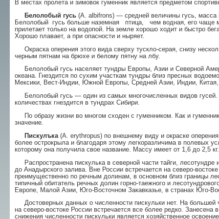
В местах пролета и зимовок гуменник является предметом спортив
Белолобый гусь
(A. albifrons) — средней вели­чины гусь, масса 
Белолобый гусь больше наземная птица, чем водная, его чаще мо
прилетает только на водо­пой. На земле хорошо ходит и быстро бега
Хорошо плавает, а при опасности и ныряет.
Окраска оперения этого вида сверху тускло-серая, снизу несколь
черным пятнам на брюхе и белому пятну на лбу.
Белолобый гусь населяет тундры Европы, Азии и Северной Амери
океана. Гнездится по су­хим участкам тундры близ пресных водоемо
Мек­сики, Вест-Индии, Южной Европы, Средней Азии, Индии, Китая,
Белолобый гусь — один из самых многочислен­ных видов гусей. 
количествах гнездится в тундрах Си­бири.
По образу жизни во многом сходен с гуменни­ком. Как и гуменник
значение.
Пискулъка
(A. erythropus) по внешнему виду и окраске оперения
более острокрыла и благо­даря этому легкоразличима в полевых ус
которому она получила свое название. Массу имеет от 1,6 до 2,5 кг.
Распространена пискулька в северной части тайги, лесотундре и 
до Анадырского залива. Вне России встречается на северо-востоке
преимуществен­но по речным долинам, в основном близ границы лес
типичный обитатель речных долин горно-таежного и лесотундровог
Европе, Малой Азии, Юго-Восточном Закавказье, в странах Юго-Во
Достоверных данных о численности пискульки нет. На большей ча
на северо-востоке России встреча­ется все более редко. Занесена 
снижения числен­ности пискульки является хозяйственное освое­ни