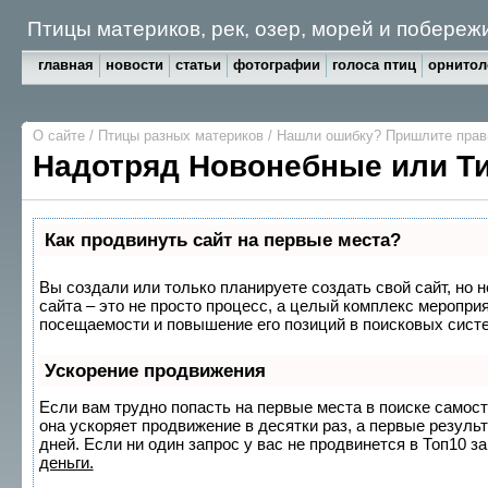
Птицы материков, рек, озер, морей и побереж
главная
новости
статьи
фотографии
голоса птиц
орнитол
О сайте
/
Птицы разных материков
/
Нашли ошибку? Пришлите пра
Надотряд Новонебные или Т
Как продвинуть сайт на первые места?
Вы создали или только планируете создать свой сайт, но 
сайта – это не просто процесс, а целый комплекс меропри
посещаемости и повышение его позиций в поисковых сист
Ускорение продвижения
Если вам трудно попасть на первые места в поиске самос
она ускоряет продвижение в десятки раз, а первые резуль
дней. Если ни один запрос у вас не продвинется в Топ10 за
деньги.