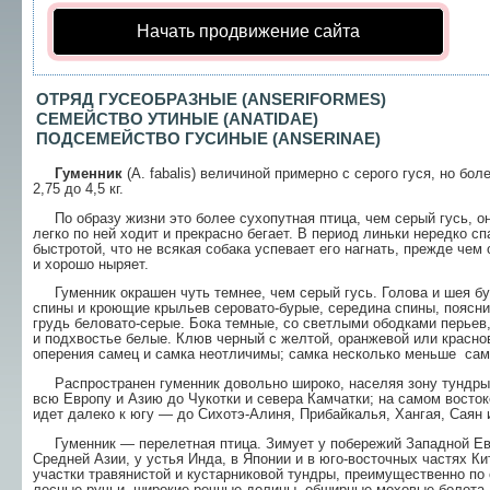
Начать продвижение сайта
ОТРЯД ГУСЕОБРАЗНЫЕ (ANSERIFORMES)
СЕМЕЙСТВО УТИНЫЕ (ANAT
IDAE)
ПОДСЕМЕЙСТВО ГУСИНЫЕ (ANSERINAE)
Гуменник
(A. fabalis) величиной при­мерно с серого гуся, но бо
2,75 до 4,5 кг.
По образу жизни это более сухопутная птица, чем серый гусь, он
легко по ней ходит и прекрас­но бегает. В период линьки нередко с
быстротой, что не всякая собака успевает его нагнать, прежде чем
и хорошо ныряет.
Гуменник окрашен чуть темнее, чем серый гусь. Голова и шея бу
спины и кроющие крыльев серовато-бурые, середина спины, пояс­ни
грудь беловато-серые. Бока темные, со светлыми ободками перье
и подхвостье белые. Клюв черный с желтой, оранжевой или краснов
оперения самец и самка неотличимы; самка несколько мень­ше сам
Распространен гуменник довольно широко, на­селяя зону тундры 
всю Европу и Азию до Чукотки и севера Камчатки; на самом востоке
идет дале­ко к югу — до Сихотэ-Алиня, Прибайкалья, Хангая, Саян 
Гуменник — перелетная птица. Зимует у по­бережий Западной Евро
Средней Азии, у устья Инда, в Японии и в юго-восточных частях К
участки травянистой и кустарниковой тундры, преимущественно по
лесные ручьи, широкие речные долины, обширные моховые болота, 