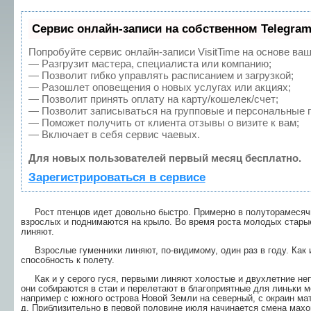
Сервис онлайн-записи на собственном Telegram
Попробуйте сервис онлайн-записи VisitTime на основе ваш
— Разгрузит мастера, специалиста или компанию;
— Позволит гибко управлять расписанием и загрузкой;
— Разошлет оповещения о новых услугах или акциях;
— Позволит принять оплату на карту/кошелек/счет;
— Позволит записываться на групповые и персональные 
— Поможет получить от клиента отзывы о визите к вам;
— Включает в себя сервис чаевых.
Для новых пользователей первый месяц бесплатно.
Зарегистрироваться в сервисе
Рост птенцов идет довольно быстро. Примерно в полуторамесяч
взрослых и поднимаются на крыло. Во время роста молодых старые
линяют.
Взрослые гуменники линяют, по-видимому, один раз в году. Как и 
способность к полету.
Как и у серого гуся, первыми линяют холостые и двухлетние не
они собираются в стаи и перелетают в благоприятные для линьки м
например с южного острова Новой Земли на северный, с окраин мате
д. Приблизительно в первой половине июля начинается смена мах