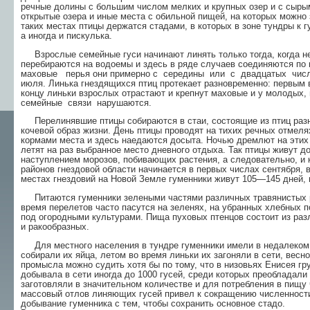
речные долины с большим числом мелких и крупных озер и с сыры
открытые озера и иные места с обильной пи­щей, на которых можно 
таких местах птицы дер­жатся стадами, в которых в зоне тундры к 
а иногда и пискулька.
Взрослые семейные гуси начинают линять толь­ко тогда, когда не
перебираются на водоемы и здесь в ряде случаев соединяются 
маховые перья они примерно с середины или с двадцатых чис
июля. Линька гнездящихся птиц протекает раз­новременно: первым в
концу линьки взрослых отрастают и крепнут маховые и у молодых, 
семей­ные связи нарушаются.
Перелинявшие птицы собираются в стаи, состоя­щие из птиц разн
кочевой образ жизни. День птицы проводят на тихих речных отмелях
кормами места и здесь наедаются досыта. Ночью дремлют на этих 
летят на раз выбранное место дневного отдыха. Так птицы живут до
наступлением морозов, побиваю­щих растения, а следовательно, и 
районов гнез­довой области начинается в первых числах сен­тября,
местах гнездовий на Новой Земле гумен­ники живут 105—145 дней,
Питаются гуменники зелеными частями различ­ных травянистых ра
время перелетов часто пасутся на зеленях, на убранных хлебных п
под огород­ными культурами. Пища пуховых птенцов состо­ит из р
и ракообразных.
Для местного населения в тундре гуменники имели в недалеком 
собирали их яйца, летом во время линьки их загоняли в сети, вес
промысла можно судить хотя бы по тому, что в низовьях Енисея гр
добывала в сети иногда до 1000 гусей, среди которых преобладали г
заготовляли в значительном количестве и для потребления в пищу 
массовый отлов линяющих гусей привел к сокращению численности
добывание гуменника с тем, чтобы сохранить основное стадо.