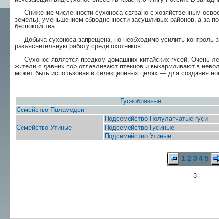
Снижение численности сухоноса связано с хо­зяйственным освое
земель), уменьшением обводнен­ности засушливых районов, а за п
беспокойства.
Добыча сухоноса запрещена, но необходимо усилить контроль за
разъяснительную работу среди охотников.
Сухонос является предком домашних китайских гусей. Очень лег
жители с давних пор отлавливают птенцов и выкармливают в неволе
может быть исполь­зован в селекционных целях — для создания но
Гусеобразные
Семейство Паламедеи
Подсемейство Полулапчатые гуси
Семейство Утиные
Подсемейство Гусиные
Подсемейство Утиные
1
2
3
4
5
3