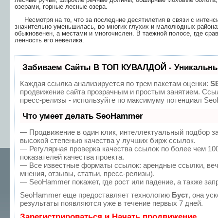
озерами, горные лесные озера.
Несмотря на то, что за последние десятилетия в связи с интенс
значительно уменьшилась, во многих глухих и малолюдных района
обыкновенен, а места­ми и многочислен. В таежной полосе, где сра
ленность его невелика.
Забиваем Сайты В ТОП КУВАЛДОЙ - Уникальны
Каждая ссылка анализируется по трем пакетам оценки:
S
продвижение сайта прозрачным и простым занятием. Ссыл
пресс-релизы - используйте по максимуму потенциал Se
Что умеет делать SeoHammer
— Продвижение в один клик, интеллектуальный подбор з
высокой степенью качества у лучших бирж ссылок.
— Регулярная проверка качества ссылок по более чем 10
показателей качества проекта.
— Все известные форматы ссылок: арендные ссылки, веч
мнения, отзывы, статьи, пресс-релизы).
— SeoHammer покажет, где рост или падение, а также зап
SeoHammer еще предоставляет технологию
Буст
, она ус
результаты появляются уже в течение первых 7 дней.
Зарегистрироваться и Начать продвижение