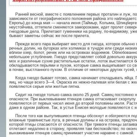
Ранней весной, вместе с появлением первых проталин и луж, появ
зависимости от географического положения района это наблюдаетс
Европы) до конца мая — начала июня (Таймыр, Колыма, Шпицберген
неустойчива, оттепели сменяются заморозками, идет пролет север
гнездовые дела. Прилетают гу­менники на родину, по-видимому, уж
бывают заметны сейчас же после прилета.
Прежде всего пара выбирает место для гнезда, которое обычно 
речных долин, на бугорках или хол­миках в тундре или среди низких
вблизи озер, бо­лот, речек или на островках водоемов. Облюбо­ван
небольшое углубление. Гнездо представляет собой довольно аккур
мох и различные сухие расти­тельные остатки, лоток выстилается б
обкладываются перья­ми и пухом, которые самка выщипывает со сво
в почве, выстланного пухом. В отличие от некоторых других гусей,
Когда гнездо бывает готово, самка начинает откладывать яйца. 
яиц, но чаще всего 3—4. Окраска их нежно-палевая или белая с жел
появляются серые или желтые пятна.
Сидит на гнезде только самка около 25 дней. Самец постоянно н
опасности. При выклевывании птенцов самка оттаскивает скорлупу 
появляются от первых чисел июня до второй половины июля. Раст
даже в одном районе. Так, в устье Енисея молодые появляются с 
После того как вылупившиеся птенцы обсохнут и обогреются под
влажные травянистые луга, в речные долины и на острова, предпоч
которой пти­цы спасаются от опасности. При тревоге птенцы затаив
отлетают недалеко в сторону, проявляя там беспокойство; по оконч
выхаживании птенцов са­мец принимает участие наравне с самкой.