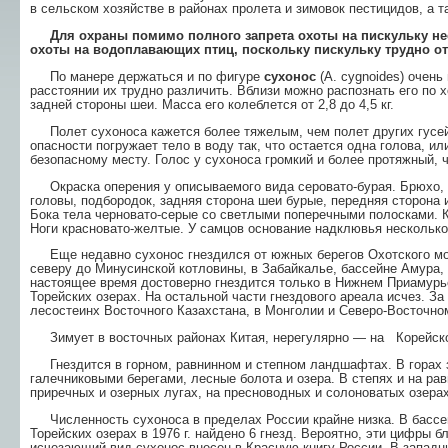
в сельском хозяйстве в районах пролета и зимовок пестицидов, а т
Для охраны помимо полного запрета охоты на пискульку не
охоты на водоплавающих птиц, пос­кольку пискульку трудно от
По манере держаться и по фигуре
сухонос
(А. cygnoides) очень
расстоянии их трудно раз­личить. Вблизи можно распознать его по
зад­ней стороны шеи. Масса его колеблется от 2,8 до 4,5 кг.
Полет сухоноса кажется более тяжелым, чем полет других гусей.
опасности погружает тело в воду так, что остается одна голова, и
безо­пасному месту. Голос у сухоноса громкий и бо­лее протяжный, 
Окраска оперения у описываемого вида серова­то-бурая. Брюхо, н
головы, подбородок, задняя сторона шеи бурые, передняя сторона и
Бока тела черновато-серые со светлыми поперечными полос­ками. 
Ноги красновато-желтые. У самцов осно­вание надклювья несколько 
Еще недавно сухонос гнездился от южных бе­регов Охотского мор
северу до Минусинской котлови­ны, в Забайкалье, бассейне Амура, 
настоящее время достоверно гнездится только в Нижнем Приамурье
Торейских озерах. На остальной части гнездового ареа­ла исчез. За
лесостеинх Восточного Казахстана, в Монголии и Северо-Восточно
Зимует в восточных районах Китая, нерегуляр­но — на Корей
Гнездится в горном, равнинном и степном ланд­шафтах. В горах з
галечниковыми берегами, лесные бо­лота и озера. В степях и на ра
приречных и озер­ных лугах, на пресноводных и солоноватых озе­ра
Численность сухоноса в пределах России край­не низка. В бассей
Торейских озерах в 1976 г. найдено 6 гнезд. Вероятно, эти цифры б
исчезающий вид сухо­нос внесен в Красную книгу России. В западн