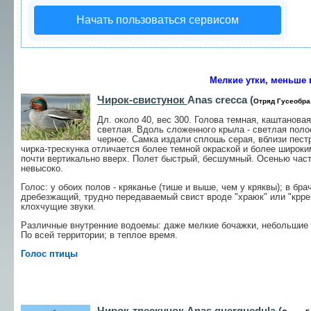
Начать пользоваться сервисом
Мелкие утки, меньше
Чирок-свистунок
Anas crecca (
Отряд Гусеобра
Дл. около 40, вес 300. Голова темная, каштанова
светлая. Вдоль сложенного крыла - светлая поло
черное. Самка издали сплошь серая, вблизи пестр
чирка-трескунка отличается более темной окраской и более широки
почти вертикально вверх. Полет быстрый, бесшумный. Осенью час
невысоко.
Голос: у обоих полов - кряканье (тише и выше, чем у кряквы); в бр
дребезжащий, трудно передаваемый свист вроде "храюк" или "крре
клохчущие звуки.
Различные внутренние водоемы: даже мелкие бочажки, небольшие 
По всей территории; в теплое время.
Голос птицы
Чирок-трескунок
Anas querquedula (