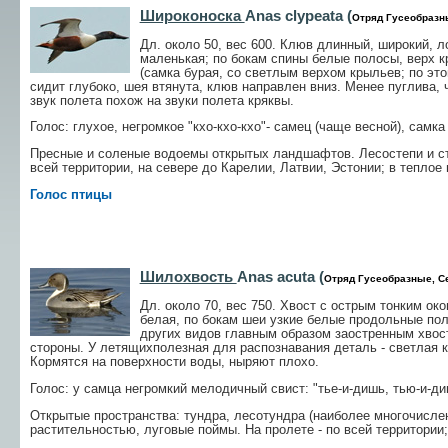
Широконоска
Anas clypeata (
Отряд Гусеобразн
Дл. около 50, вес 600. Клюв длинный, широкий, л
маленькая; по бокам спины белые полосы, верх к
(самка бурая, со светлым верхом крыльев; по это
сидит глубоко, шея втянута, клюв направлен вниз. Менее пуглива, 
звук полета похож на звуки полета кряквы.
Голос: глухое, негромкое "кхо-кхо-кхо"- самец (чаще весной), самка
Пресные и соленые водоемы открытых ландшафтов. Лесостепи и ст
всей территории, на севере до Карелии, Латвии, Эстонии; в теплое 
Голос птицы
Шилохвость
Anas acuta (
Отряд Гусеобразные, С
Дл. около 70, вес 750. Хвост с острым тонким око
белая, по бокам шеи узкие белые продольные пол
других видов главным образом заостренным хвост
стороны. У летящихполезная для распознавания деталь - светлая к
Кормятся на поверхности воды, ныряют плохо.
Голос: у самца негромкий мелодичный свист: "тье-и-дишь, тью-и-диш
Открытые пространства: тундра, лесотундра (наиболее многочисле
растительностью, луговые поймы. На пролете - по всей территории;