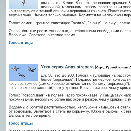
надхвостье белое. В полете основание крыльев б
величиной, маленьким клювом, заостренным хвос
контрастируют с темной спиной и вершинами крыльев. Полет быстр
вертикально. Ныряют только раненые. Кормятся на неглубоком по
Голос: самец - громкое свистящее "вхии-у", "в-ви-у", "с-ви-у"; самка 
Озера, богатые растительностью, с небольшими свободными плесам
Воронежа, Саратова, в теплое время.
Голос птицы
Утка серая
Anas strepera (
Отряд Гусеобразные, 
Дл. 50, вес до 900. Голова и туловище на расст
белое "зеркальце". Подхвостье черное, контраст
крыльев темное (самка хорошо отличается по белому "зеркальцу"). 
крыльев менее сильный, чем у кряквы. Крылья острее, чем у крякв
Голос: "говорливая" - в полете часто покрякивает; у самца звук нап
покрякивание, несколько более высокое и резкое, чем у кряквы, с п
Водоемы с богатой растительностью, неглубокие камышовые степные
от водоемов. Вылетают в степь на кормежку. Южные районы, к севе
Белой; в теплое время.
Голос птицы