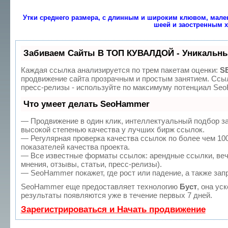
Утки среднего размера, с длинным и широким клювом, мале
шеей и заостренным 
Забиваем Сайты В ТОП КУВАЛДОЙ - Уникальны
Каждая ссылка анализируется по трем пакетам оценки:
S
продвижение сайта прозрачным и простым занятием. Ссыл
пресс-релизы - используйте по максимуму потенциал Se
Что умеет делать SeoHammer
— Продвижение в один клик, интеллектуальный подбор з
высокой степенью качества у лучших бирж ссылок.
— Регулярная проверка качества ссылок по более чем 10
показателей качества проекта.
— Все известные форматы ссылок: арендные ссылки, веч
мнения, отзывы, статьи, пресс-релизы).
— SeoHammer покажет, где рост или падение, а также зап
SeoHammer еще предоставляет технологию
Буст
, она ус
результаты появляются уже в течение первых 7 дней.
Зарегистрироваться и Начать продвижение