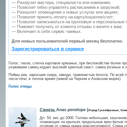
— Разгрузит мастера, специалиста или компанию;
— Позволит гибко управлять расписанием и загрузкой;
— Разошлет оповещения о новых услугах или акциях;
— Позволит принять оплату на карту/кошелек/счет;
— Позволит записываться на групповые и персональные 
— Поможет получить от клиента отзывы о визите к вам;
— Включает в себя сервис чаевых.
Для новых пользователей первый месяц бесплатно.
Зарегистрироваться в сервисе
Голос: тихое, слегка картавое кряканье, при беспокойстве более п
ухаживани самец издает высокий хриплый свист; самка (осенью и зим
Поймы рек, заросшие озера, заводи, травянистые болота. По всей 
лесостепи; в теплое время (зимой на Черном и Азовском морях).
Голос птицы
Свиязь
Anas penelope (
Отряд Гусеобразные, Сем
Дл. 50, вес до 2000. Голова небольшая, каштано
плавающих на крыльях продольные ярко-белые пят
отличие от самца нырка красноголового). Спина с