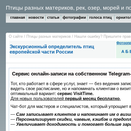
Птицы разных материков, рек, озер, морей и 
главная
новости
статьи
фотографии
голоса птиц
орнитол
О сайте
/
Птицы разных материков
/
Нашли ошибку? Пришлите пра
Фотоопр
Экскурсионный определитель птиц
А
Б
европейской части России
Сервис онлайн-записи на собственном Telegram
Тот, кто работает в сфере услуг, знает — без ведения запи
видеть свое расписание, но и напоминать клиентам о виз
оптимальный вариант:
сервис VisitTime.
Для новых пользователей
первый месяц бесплатно
.
Чат-бот для мастеров и специалистов, который упрощает 
—
Сам записывает клиентов и напоминает им о визи
—
Персонализирует скидки, чаевые, кэшбэк и предоп
—
Увеличивает доходимость и помогает больше за