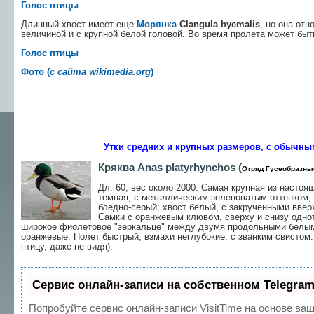
Голос птицы
Длинный хвост имеет еще
Морянка
Clangula hyemalis
, но она от
величиной и с крупной белой головой. Во время пролета может быт
Голос птицы
Фото (
с сайта wikimedia.org
)
Утки средних и крупных размеров, с обычн
Кряква
Anas platyrhynchos (
Отряд Гусеобразны
Дл. 60, вес около 2000. Самая крупная из настоя
темная, с металлическим зеленоватым оттенком; 
бледно-серый; хвост белый, с закрученными ввер
Самки с оранжевым клювом, сверху и снизу однот
широкое фиолетовое "зеркальце" между двумя продольными белыми
оранжевые. Полет быстрый, взмахи неглубокие, с званким свистом: 
птицу, даже не видя).
Сервис онлайн-записи на собственном Telegram
Попробуйте сервис онлайн-записи VisitTime на основе ваш