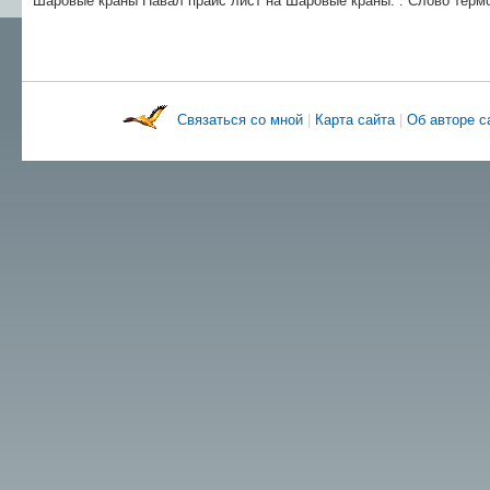
Шаровые краны Навал прайс лист на Шаровые краны. . Слово тер
Связаться со мной
|
Карта сайта
|
Об авторе 