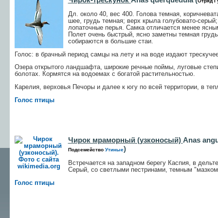
Отряд Г
Дл. около 40, вес 400. Голова темная, коричневат
шее, грудь темная; верх крыла голубовато-серый
лопаточные перья. Самка отличается менее ясным
Полет очень быстрый, ясно заметны темная груд
собираются в большие стаи.
Голос: в брачный период самцы на лету и на воде издают трескучее 
Озера открытого ландшафта, широкие речные поймы, луговые степ
болотах. Кормятся на водоемах с богатой растительностью.
Карелия, верховья Печоры и далее к югу по всей территории, в те
Голос птицы
Чирок мраморный (узконосый)
Anas angus
)
Подсемейство
Утиные
Встречается на западном берегу Каспия, в дельт
Серый, со светлыми пестринами, темным "мазком"
Голос птицы