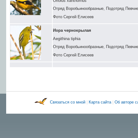
Oriolus xanthornus
Отряд Воробьинообразные, Подотряд Певчи
Фото Сергей Елисеев
Иора чернокрылая
Aegithina tiphia
Отряд Воробьинообразные, Подотряд Певчие
Фото Сергей Елисеев
Связаться со мной
|
Карта сайта
|
Об авторе 