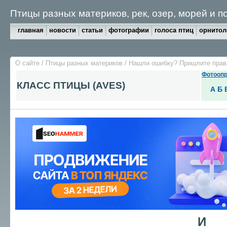
Птицы разных материков, рек, озер, морей и 
главная
новости
статьи
фотографии
голоса птиц
орнитол
О сайте
/
Птицы разных материков
/
Нашли ошибку? Пришлите пра
Фотоопр
КЛАСС ПТИЦЫ (AVES)
А
Б
И