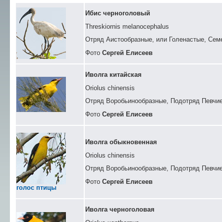
Ибис черноголовый
Threskiornis melanocephalus
Отряд Аистообразные, или Голенастые, Сем
Фото
Сергей Елисеев
Иволга китайская
Oriolus chinensis
Отряд Воробьинообразные, Подотряд Певчи
Фото
Сергей Елисеев
Иволга обыкновенная
Oriolus chinensis
Отряд Воробьинообразные, Подотряд Певчие
Фото
Сергей Елисеев
голос птицы
Иволга черноголовая