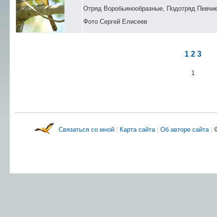
Отряд Воробьинообразные, Подотряд Певчи
Фото Сергей Елисеев
1
2
3
1
Связаться со мной
|
Карта сайта
|
Об авторе сайта
|
©