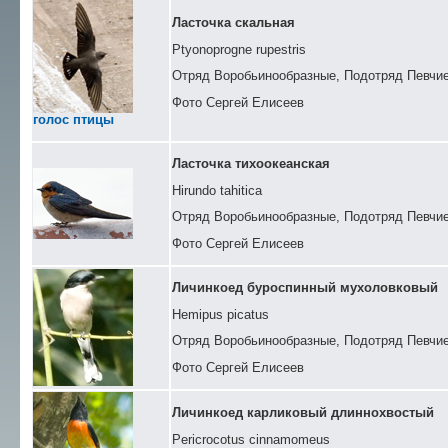
Ласточка скальная
Ptyonoprogne rupestris
Отряд Воробьинообразные, Подотряд Певчие
Фото Сергей Елисеев
голос птицы
Ласточка тихоокеанская
Hirundo tahitica
Отряд Воробьинообразные, Подотряд Певчие
Фото Сергей Елисеев
Личинкоед буроспинный мухоловковый
Hemipus picatus
Отряд Воробьинообразные, Подотряд Певчи
Фото Сергей Елисеев
Личинкоед карликовый длиннохвостый
Pericrocotus cinnamomeus