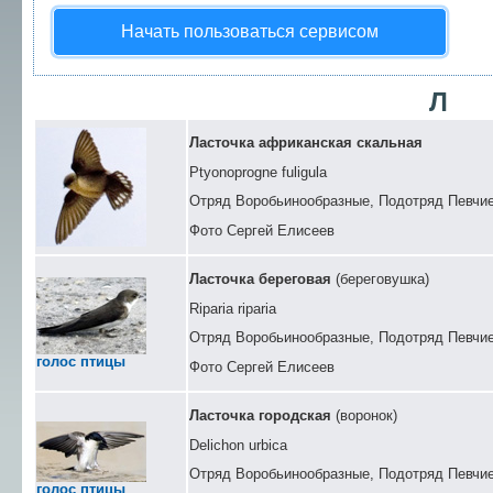
Начать пользоваться сервисом
Л
Ласточка африканская скальная
Ptyonoprogne fuligula
Отряд Воробьинообразные, Подотряд Певчие
Фото Сергей Елисеев
Ласточка береговая
(береговушка)
Riparia riparia
Отряд Воробьинообразные, Подотряд Певчие
голос птицы
Фото Сергей Елисеев
Ласточка городская
(воронок)
Delichon urbica
Отряд Воробьинообразные, Подотряд Певчие
голос птицы