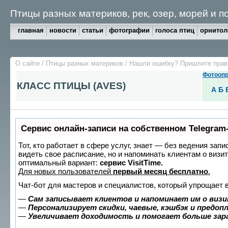
Птицы разных материков, рек, озер, морей и 
главная
новости
статьи
фотографии
голоса птиц
орнитол
О сайте
/
Птицы разных материков
/
Нашли ошибку? Пришлите пра
Фотоопр
КЛАСС ПТИЦЫ (AVES)
А
Б
Сервис онлайн-записи на собственном Telegram
Тот, кто работает в сфере услуг, знает — без ведения запи
видеть свое расписание, но и напоминать клиентам о виз
оптимальный вариант:
сервис VisitTime.
Для новых пользователей
первый месяц бесплатно
.
Чат-бот для мастеров и специалистов, который упрощает 
—
Сам записывает клиентов и напоминает им о визи
—
Персонализирует скидки, чаевые, кэшбэк и предоп
—
Увеличивает доходимость и помогает больше за