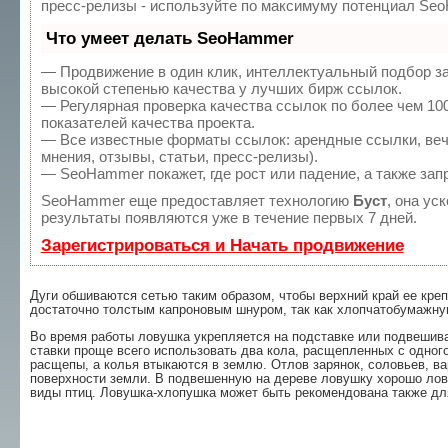
пресс-релизы - используйте по максимуму потенциал Se
Что умеет делать SeoHammer
— Продвижение в один клик, интеллектуальный подбор з
высокой степенью качества у лучших бирж ссылок.
— Регулярная проверка качества ссылок по более чем 10
показателей качества проекта.
— Все известные форматы ссылок: арендные ссылки, веч
мнения, отзывы, статьи, пресс-релизы).
— SeoHammer покажет, где рост или падение, а также зап
SeoHammer еще предоставляет технологию
Буст
, она ус
результаты появляются уже в течение первых 7 дней.
Зарегистрироваться и Начать продвижение
Дуги обшиваются сетью таким образом, чтобы верхний край ее кре
достаточно толстым капроновым шнуром, так как хлопчатобумажную
Во время работы ловушка укрепляет­ся на подставке или подвешива
ставки проще всего использовать два ко­ла, расщепленных с одног
расще­пы, а колья втыкаются в землю. Отлов зарянок, соловьев, ва
поверхности земли. В подвешенную на дереве ловушку хоро­шо ловя
виды птиц. Ловушка-хло­пушка может быть рекомендована также для