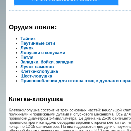
Орудия ловли:
Тайник
Паутинные сети
Лучок
Ловушки с конусами
Петля
Западки, бойки, западни
Лучок-самолов
Клетка-хлопушка
Шест-ловушка
Приспособления для отлова птиц в дуплах и нора
Клетка-хлопушка
Клетка-хлопушка состоит из трех основных ча­стей: небольшой клет
пружинами и подвижными дугами и спускового механизма. Ось для 
проволоки диаметром 3-4миллиметра. Ее длина на 25-30 сантиметр
проволока крепится вдоль середины верх­ней стороны клетки так, 
концы по 12-15 сантиметров. На них надеваются две дуги с пру­жина
образной формы, причем их длина и высота на 8-10 сантиметров бо