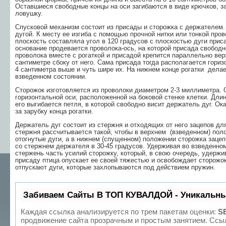
Оставшиеся свободные концы на оси заги­баются в виде крючков, 
ловушку.
Спусковой механизм состоит из присады и сторожка с держате­лем. 
дугой. К ме­сту ее изгиба с помощью прочной нитки или тонкой пров
плоскость составляла угол в 120 градусов с плоскостью дуги приса
основание продевается проволока-ось, на которой присада свободн
проволока вместе с рогаткой и присадой крепится параллельно вер
сантиметре сбоку от него. Сама присада тогда располагается гориз
4 сантиметра выше и чуть шире их. На нижнем конце рогатки дела
взведенном состоянии.
Сторожок изготовляется из проволоки диаметром 2-3 миллимет­ра. 
горизонтальной оси, расположенной на боковой стенке клетки. Дли
его выгибается петля, в которой свободно висит держатель дуг. О
за зарубку конца рогатки.
Держатель дуг состоит из стержня и отходящих от него зацепов д
стержня рассчиты­вается такой, чтобы в верхнем (взведенном) по
отогнутые
дуги, а в
нижнем (спущенном) положении сторожка зацеп
со стержнем держателя в 30-45 градусов. Удерживая во взведенно
стержень часть усилий сторожку, который, в свою очередь, удержи
присаду птица опускает ее своей тяжестью и освобождает сторожок
отпускают дуги, которые захлопываются под действием пру­жин.
Забиваем Сайты В ТОП КУВАЛДОЙ - Уникальны
Каждая ссылка анализируется по трем пакетам оценки:
S
продвижение сайта прозрачным и простым занятием. Ссыл