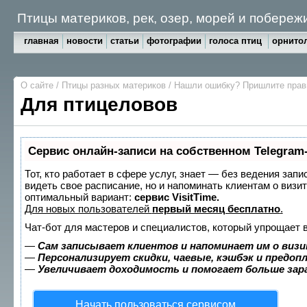
Птицы материков, рек, озер, морей и побереж
главная
новости
статьи
фотографии
голоса птиц
орнитол
О сайте
/
Птицы разных материков
/
Нашли ошибку? Пришлите пра
Для птицеловов
Сервис онлайн-записи на собственном Telegram
Тот, кто работает в сфере услуг, знает — без ведения запи
видеть свое расписание, но и напоминать клиентам о виз
оптимальный вариант:
сервис VisitTime.
Для новых пользователей
первый месяц бесплатно
.
Чат-бот для мастеров и специалистов, который упрощает 
—
Сам записывает клиентов и напоминает им о визи
—
Персонализирует скидки, чаевые, кэшбэк и предоп
—
Увеличивает доходимость и помогает больше за
Начать пользоваться сервисом