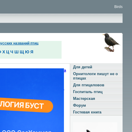
Birds
усских названий птиц
Ф
Х
Ц
Ч
Ш
Щ
Ю
Я
Для детей
, заостренный. Ноги короткие. На
Орнитологи пишут не о
птицах
Для птицеловов
а. Сложение более легкое, чем у
Госпиталь птиц
ек. Ноги очень короткие. Полет
Мастерская
Форум
Гостевая книга
й «шапочкой»