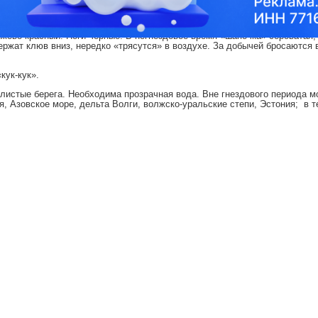
)
азные, семейство Крачковые, род
Чегравы
нжево-красный. Ноги черные. В негнездовое время «шапочка» сероватая, 
ержат клюв вниз, нередко «трясутся» в воздухе. За добычей бросаются 
кук-кук».
листые берега. Необходима прозрачная вода. Вне гнездового периода м
 Азовское море, дельта Волги, волжско-уральские степи, Эстония; в т