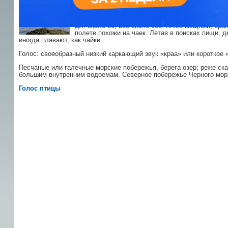
Чеграва
Hydroprogne caspia (
отряд Ржанкообр
Дл. около 60, вес около 600. Клюв мощный, ора
полете похожи на чаек. Летая в поисках пищи, д
иногда плавают, как чайки.
Голос: своеобразный низкий каркающий звук «краа» или короткое «
Песчаные или галечные морские побережья, берега озер; реже ска
большим внутренним водоемам. Северное побережье Черного моря,
Голос птицы