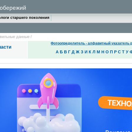
 побережий
логи старшего поколения
авильные данные
/
Фотоопределитель - алфавитный указатель р
части
А
Б
В
Г
Д
Ж
З
И
К
Л
М
Н
О
П
Р
С
Т
У
 светлая (белая или серая), иногда довольно темная. Клюв длинный
но обычно недолго, часто взлетают и медленно летят над водой.
хватывает бока головы. Птицы не больше вороны и не меньше скворц
ост с выемкой или вилообразный. Клюв длиннее и тоньше, чем у ча
образный. За добычей ныряют в воду, бросаясь с высоты.
серебристой, отличаются от нее глубокой вырезкой хвоста и черно