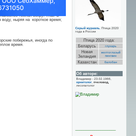
наиболее темная вокруг глаз. В
в воду, ныряя на короткое время;
Серый журавль.
Птица 2020
года в России
орские побережья, иногда по
Птица 2020 года:
еплое время.
Беларусь
глухарь
Новая
желтоглазый
Зеландия
пингвин
Казахстан
балобан
Об авторе:
Владимир - 23.02.1966,
орнитолог
,
пчеловод,
лесопатолог
___________________