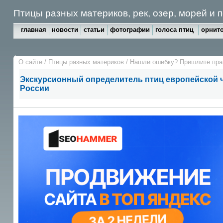
Птицы разных материков, рек, озер, морей и
главная
новости
статьи
фотографии
голоса птиц
орнито
О сайте
/
Птицы разных материков
/
Нашли ошибку? Пришлите пр
Экскурсионный определитель птиц европейской 
России
Птицы облика чайки; крылья длинные и острые, окраска чаще
воде держатся хорошо, 
Белые или темные. Если есть темная шапочка, то она не за
чаек. Очень длиннокрылые; крылья узкие, заостренные. Хв
порывистый и волно
Крачки крупные, немного меньше чайки 