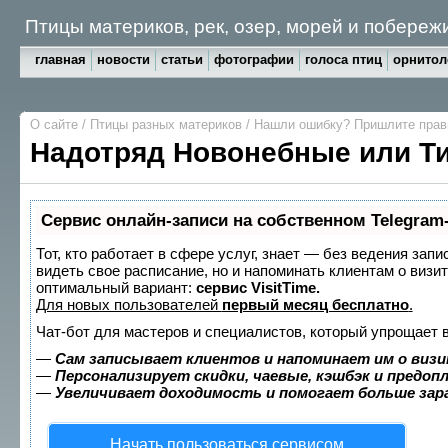
Птицы материков, рек, озер, морей и побереж
главная
новости
статьи
фотографии
голоса птиц
орнитол
О сайте
/
Птицы разных материков
/
Нашли ошибку? Пришлите пра
Надотряд Новонебные или Т
Сервис онлайн-записи на собственном Telegram
Тот, кто работает в сфере услуг, знает — без ведения запи
видеть свое расписание, но и напоминать клиентам о виз
оптимальный вариант:
сервис VisitTime.
Для новых пользователей
первый месяц бесплатно
.
Чат-бот для мастеров и специалистов, который упрощает 
—
Сам записывает клиентов и напоминает им о визи
—
Персонализирует скидки, чаевые, кэшбэк и предоп
—
Увеличивает доходимость и помогает больше за
Начать пользоваться сервисом