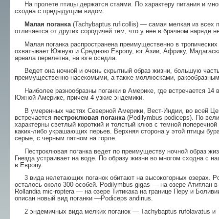
На пролете птицы держатся стаями. По харак­теру питания и мног
сходна с предыдущим видом.
Малая поганка
(Tachybaptus ruficollis) — самая мелкая из всех
отличается от других сородичей тем, что у нее в брачном наряде н
Малая поганка распространена преимуществен­но в тропических 
охватывает Южную и Среднюю Европу, юг Азии, Африку, Мадагаска
ареала перелетна, на юге оседла.
Ведет она ночной и очень скрытный образ жиз­ни, большую часть 
преимущественно насекомы­ми, а также моллюсками, ракообразными
Наиболее разнообразны поганки в Америке, где встречается 14 ви
Южной Америке, причем 4 узкие эндемики.
В умеренных частях Северной Америки, Вест-Индии, во всей Цен
встречается
пестроклювая
поганка
(Podilymbus podiceps). По вел
характерны светлый короткий и толстый клюв с темной по­перечной 
каких-либо украшающих перьев. Верх­няя сторона у этой птицы бура
серые, с чер­ным пятном на горле.
Пестроклювая поганка ведет по преимуществу ночной образ жизн
Гнезда устраивает на воде. По образу жизни во многом сходна с н
в Европу.
3 вида нелетающих поганок обитают на высоко­горных озерах. Pod
осталось около 300 особей. Podi­lymbus gigas — на озере Атитлан в 
Rollandia mic-roptera — на озере Титикака на границе Перу и Боли
описан новый вид поганки —Podiceps andinus.
2 эндемичных вида мелких поганок — Tachy­baptus rufolavatus и Т.