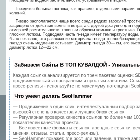
площадке из водной растительности, устраиваемой птицами.
Гнездится большая поганка, как правило, отдельными парами, но
колоний.
Гнездо располагается чаще всего среди редких зарослей тростника
защищено от действия волны и ветра, а с другой доступно для под
отмершей растительности, главным образом камыша и тростника. Г
плоским лотком. Подводная часть гнезда имеет температуру воды,
было показано, что разложение материала гнезда теплообразующего 
гнездо очень медленно остывает. Диаметр гнезда 30— см, его выс
диаметр лотка 12—22 см.
Забиваем Сайты В ТОП КУВАЛДОЙ - Уникальны
Каждая ссылка анализируется по трем пакетам оценки:
S
продвижение сайта прозрачным и простым занятием. Ссыл
пресс-релизы - используйте по максимуму потенциал Se
Что умеет делать SeoHammer
— Продвижение в один клик, интеллектуальный подбор з
высокой степенью качества у лучших бирж ссылок.
— Регулярная проверка качества ссылок по более чем 10
показателей качества проекта.
— Все известные форматы ссылок: арендные ссылки, веч
мнения, отзывы, статьи, пресс-релизы).
— SeoHammer покажет, где рост или падение, а также зап