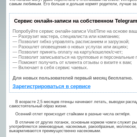
самым лю­бимым. Его больше и дольше кормят родители, лучше за
Сервис онлайн-записи на собственном Telegram
Попробуйте сервис онлайн-записи VisitTime на основе ваш
— Разгрузит мастера, специалиста или компанию;
— Позволит гибко управлять расписанием и загрузкой;
— Разошлет оповещения о новых услугах или акциях;
— Позволит принять оплату на карту/кошелек/счет;
— Позволит записываться на групповые и персональные 
— Поможет получить от клиента отзывы о визите к вам;
— Включает в себя сервис чаевых.
Для новых пользователей первый месяц бесплатно.
Зарегистрироваться в сервисе
В возрасте 2,5 месяцев птенцы начинают летать, выводки распа
самостоятельный образ жизни.
Осенний отлет происходит стайками в разные числа октября.
В отличие от других поганок, основным кормом чомги служит рыб
употребляются земноводные, насекомые, ракообразные, моллюски, 
выкармли­ваются преимущественно насекомыми.