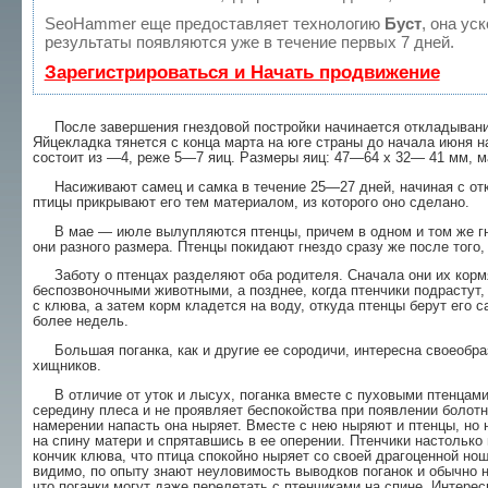
SeoHammer еще предоставляет технологию
Буст
, она ус
результаты появляются уже в течение первых 7 дней.
Зарегистрироваться и Начать продвижение
После завершения гнездовой постройки начи­нается откладывание 
Яйцекладка тянется с конца марта на юге страны до начала июня н
состоит из —4, реже 5—7 яиц. Размеры яиц: 47—64 х 32— 41 мм, м
Насиживают самец и самка в течение 25—27 дней, начиная с откл
птицы прикрывают его тем материалом, из которого оно сделано.
В мае — июле вылупляются птенцы, причем в одном и том же гн
они разного размера. Птенцы покидают гнездо сразу же после того, 
Заботу о птенцах разделяют оба родителя. Сна­чала они их корм
беспозвоночными животными, а позднее, когда птенчики подрастут,
с клюва, а затем корм кладется на воду, откуда птенцы берут его 
более недель.
Большая поганка, как и другие ее сородичи, интересна своеобра
хищников.
В отличие от уток и лысух, поганка вместе с пуховыми птенцами
середину плеса и не проявляет беспокойства при появлении болотн
намерении напасть она ныряет. Вместе с нею ныряют и птен­цы, но
на спину матери и спрятавшись в ее оперении. Птенчики настолько
кончик клюва, что птица спокойно ныряет со своей драгоценной но­
видимо, по опыту знают неуловимость выводков поганок и обычно 
что поганки могут даже пере­летать с птенчиками на спине. Интерес