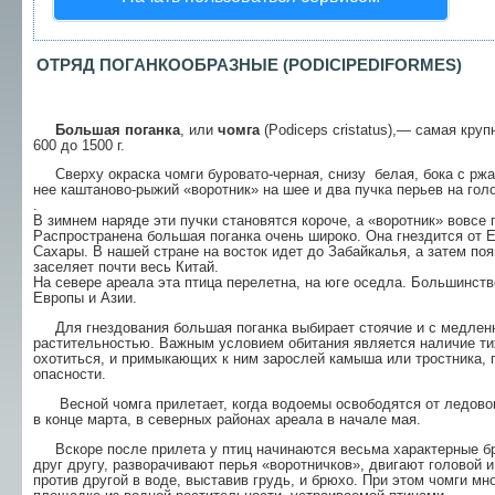
ОТРЯД
ПОГАНКООБРАЗНЫЕ (
PODICIPEDIFORMES)
Большая поганка
, или
чомга
(Podiceps cristatus),— самая кру
600 до 1500 г.
Сверху окраска чомги буровато-черная, снизу белая, бока с ржа
нее каштаново-рыжий «ворот­ник» на шее и два пучка перьев на гол
.
В зимнем наряде эти пучки становятся короче, а «воротник» вовсе 
Распространена большая поганка очень широко. Она гнездится от 
Сахары. В нашей стране на восток идет до Забайкалья, а затем поя
заселяет почти весь Китай.
На севере ареала эта птица перелетна, на юге оседла. Большинств
Европы и Азии.
Для гнездования большая поганка выбирает стоячие и с медленн
растительностью. Важным услови­ем обитания является наличие ти
охотиться, и примы­кающих к ним зарослей камыша или тростника, г
опасности.
Весной чомга прилетает, когда водоемы осво­бодятся от ледового
в конце марта, в северных районах ареала в начале мая.
Вскоре после прилета у птиц начинаются весь­ма характерные бр
друг другу, разворачивают пе­рья «воротничков», двигают головой 
против другой в воде, выставив грудь, и брюхо. При этом чомги мн