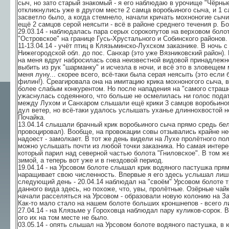
сыч, но зато старый знакомый - я его наблюдаю в урочище "Чёрны
откликнулись уже в другом месте 2 самца воробьиного сыча, и 1 
засветло было, а когда стемнело, начали кричать мохноногие сычи
ещё 2 самцов серой неясыти - всё в районе среднего течения р. Б
29.03.14 - наблюдалась пара серых сорокопутов на верховом бол
"Островское" на границе Гусь-Хрустального и Собинского районов.
11-13.04.14 - учёт птиц в Клязьминско-Лухском заказнике. В ночь 
Нижегородской обл. до пос. Санхар (это уже Вязниковский район). 
на меня вдруг набросилась сова неизвестной видовой принадлежн
выбить из рук "шарманку" и исчезла в ночи, и всё это в зловещем
меня луну... скорее всего, всё-таки была серая неясыть (это если 
филин!). Среагировала она на имитацию крика мохноногого сыча, 
более слабым конкурентом. Но после нападения на "самого страшн
ужаснулась содеянного, что больше не осмелилась ни голос подать
между Лухом и Санхаром слышали ещё крики 3 самцов воробьиног
дул ветер, но всё-таки удалось услышать уханье длиннохвостой не
Почайка.
13.04.14 слышали брачный крик воробьиного сыча прямо средь бела
провоцировал). Вообще, на провокации совы отзывались крайне нео
надоест - замолкает. В тот же день видели на Лухе пролётного по
можно услышать почти из любой точки заказника. Но самая интерес
который парил над северной частью болота "Гниловское". В том ж
зимой, а теперь вот уже и в гнездовой период.
19.04.14 - на Урсовом болоте слышал крик водяного пастушка прям
наращивает свою численность. Впервые я его здесь услышал лишь 
следующий день - 20.04.14 наблюдал на "своём" Урсовом болоте т
данного вида здесь, но похоже, что, увы, пролётные. Озёрные чай
начали расселяться на Урсовом - образовали новую колонию на З
Как-то мало стало на нашем болоте больших кроншнепов - всего 
27.04.14 -
на Клязьме
у Гороховца наблюдал пару куликов-сорок. Во
ого их на том месте не было.
03.05.14 - опять слышал на Урсовом болоте водяного пастушка, в 