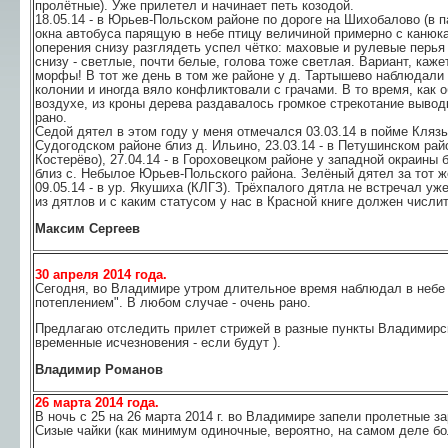
пролётные). Уже прилетел и начинает петь козодой.
18.05.14 - в Юрьев-Польском районе по дороге на Шихобалово (в п
окна автобуса парящую в небе птицу величиной примерно с канюка
оперения снизу разглядеть успел чётко: маховые и рулевые перья
снизу - светлые, почти белые, голова тоже светлая. Вариант, каже
морфы! В тот же день в том же районе у д. Тартышево наблюдали 
колонии и иногда вяло конфликтовали с грачами. В то время, как 
воздухе, из кроны дерева раздавалось громкое стрекотание выводк
рано.
Седой дятел в этом году у меня отмечался 03.03.14 в пойме Клязьм
Судогодском районе близ д. Ильино, 23.03.14 - в Петушинском район
Костерёво), 27.04.14 - в Гороховецком районе у западной окраины б
близ с. Небылое Юрьев-Польского района. Зелёный дятел за тот 
09.05.14 - в ур. Якушиха (КЛГЗ). Трёхпалого дятла не встречал уже
из дятлов и с каким статусом у нас в Красной книге должен числит
Максим Сергеев
30 апреля 2014 года.
Сегодня, во Владимире утром длительное время наблюдал в небе 
потеплением". В любом случае - очень рано.
Предлагаю отследить прилет стрижей в разные пункты Владимирск
временные исчезновения - если будут ).
Владимир Романов
26 марта 2014 года.
В ночь с 25 на 26 марта 2014 г. во Владимире запели пролетные з
Сизые чайки (как минимум одиночные, вероятно, на самом деле бо