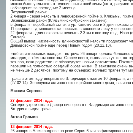
можно было услышать в течение почти всей зимы (хотя, разумеетс
наблюдения за последние 2 месяца:
Петушинский район:
2 января - серая неясыть в левобережной пойме р. Клязьмы, пример
Вязниковский район (Клязьминско-Лухский заказник):
5 февраля - воробьиный сычик в ур. Колотилово и 2 длиннохвостые
11 февраля - длиннохвостая неясыть в сосновом лесу у северного 
22 февраля - длиннохвостая неясыть 2-3 км к востоку от д. Ново (
Санхар).
Общий вывод: численность длиннохвостой неясыти продолжает уве
Давыдовской пойме ещё перед Новым годом (28.12.13).
Ещё из интересных находок - встреча 26 января орлана-белохвост
молодая, с тёмным хвостом. Скорее всего, вывелась тут же, на те
тех пор, пока родители не обзаведутся новым потомством. Похоже
перешли на полностью осёдлый образ жизни. В заказнике очень вы
не меньше 2 десятков, поэтому на объедках волчьих трапез тут м
Грача в этом году впервые во Владимире отметил 10 февраля, а п
(27.02.14). Зеленушки активно поют в районе моего дома, начиная
Максим Сергеев
27 февраля 2014 года.
Сегодня утром около Дворца пионеров в г. Владимире активно пел
Батурина видел грача.
Антон Громов
13 февраля 2014 года.
26 января в Александрове на реке Серая были зафиксированы неск