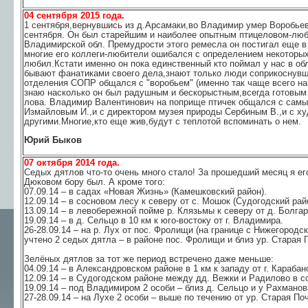
04 сентября 2015 года.
1 сентября,вернувшись из д.Арсамаки,во Владимир умер Воробье
сентября. Он был старейшим и наиболее опытным птицеловом-люб
Владимирской обл. Премудрости этого ремесла он постигал еще в 
многие его коллеги-любители ошибался с определением некоторых
любил.Кстати именно он пока единственный кто поймал у нас в об
бывают фанатиками своего дела,знают только люди соприкоснувш
отделения СОПР общался с "воробьем" (именно так чаще всего на
знаю насколько он был радушным и бескорыстным,всегда готовым
лова. Владимир Валентинович на поприще птичек общался с самы
Измайловым И.,и с директором музея природы Сербиным В.,и с х
другими.Многие,кто еще жив,будут с теплотой вспоминать о нем.
Юрий Быков
07 октября 2014 года.
Седых дятлов что-то очень много стало! За прошедший месяц я его 
Дюковом бору был. А кроме того:
07.09.14 – в садах «Новая Жизнь» (Камешковский район).
12.09.14 – в сосновом лесу к северу от с. Мошок (Судогодский рай
13.09.14 – в левобережной пойме р. Клязьмы к северу от д. Болгар
19.09.14 – в д. Сельцо в 10 км к юго-востоку от г. Владимира.
26-28.09.14 – на р. Лух от пос. Фролищи (на границе с Нижегородс
учтено 2 седых дятла – в районе пос. Фролищи и близ ур. Старая 
Зелёных дятлов за тот же период встречено даже меньше:
04.09.14 – в Александровском районе в 1 км к западу от г. Караба
12.09.14 – в Судогодском районе между дд. Вежки и Радилово в с
19.09.14 – под Владимиром 2 особи – близ д. Сельцо и у Рахманов
27-28.09.14 – на Лухе 2 особи – выше по течению от ур. Старая Поч