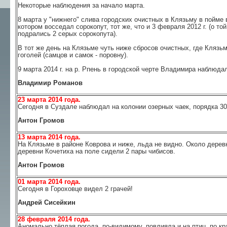
Некоторые наблюдения за начало марта.
8 марта у "нижнего" слива городских очистных в Клязьму в пойме 
котором восседал сорокопут, тот же, что и 3 февраля 2012 г. (о то
подрались 2 серых сорокопута).
В тот же день на Клязьме чуть ниже сбросов очистных, где Клязьм
гоголей (самцов и самок - поровну).
9 марта 2014 г. на р. Рпень в городской черте Владимира наблюд
Владимир Романов
23 марта 2014 года.
Сегодня в Суздале наблюдал на колонии озерных чаек, порядка 30-
Антон Громов
13 марта 2014 года.
На Клязьме в районе Коврова и ниже, льда не видно. Около дерев
деревни Кочетиха на поле сидели 2 пары чибисов.
Антон Громов
01 марта 2014 года.
Сегодня в Гороховце видел 2 грачей!
Андрей Сисейкин
28 февраля 2014 года.
Аномально тёплая погода, по-видимому, повлияла и на птиц, по кра