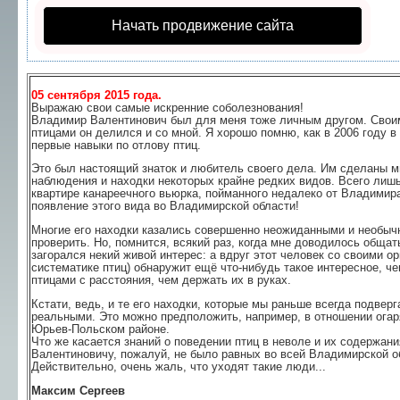
Начать продвижение сайта
05 сентября 2015 года.
Выражаю свои самые искренние соболезнования!
Владимир Валентинович был для меня тоже личным другом. Свои
птицами он делился и со мной. Я хорошо помню, как в 2006 году в
первые навыки по отлову птиц.
Это был настоящий знаток и любитель своего дела. Им сделаны м
наблюдения и находки некоторых крайне редких видов. Всего лишь
квартире канареечного вьюрка, пойманного недалеко от Владимира,
появление этого вида во Владимирской области!
Многие его находки казались совершенно неожиданными и необычн
проверить. Но, помнится, всякий раз, когда мне доводилось общать
загорался некий живой интерес: а вдруг этот человек со своими о
систематике птиц) обнаружит ещё что-нибудь такое интересное, ч
птицами с расстояния, чем держать их в руках.
Кстати, ведь, и те его находки, которые мы раньше всегда подве
реальными. Это можно предположить, например, в отношении огар
Юрьев-Польском районе.
Что же касается знаний о поведении птиц в неволе и их содержан
Валентиновичу, пожалуй, не было равных во всей Владимирской о
Действительно, очень жаль, что уходят такие люди...
Максим Сергеев