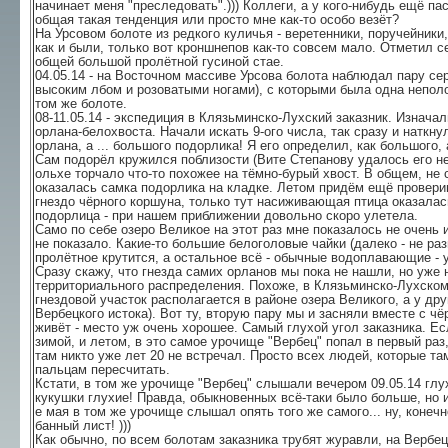
начинает меня "преследовать".))) Коллеги, а у кого-нибудь ещё 
общая такая тенденция или просто мне как-то особо везёт?
На Урсовом болоте из редкого куличья - веретенники, поручейники
как и были, только вот кроншнепов как-то совсем мало. Отметил с
общей большой пролётной гусиной стае.
04.05.14 - на Восточном массиве Урсова болота наблюдал пару се
высоким лбом и розоватыми ногами), с которыми была одна неполо
том же болоте.
08-11.05.14 - экспедиция в Клязьминско-Лухский заказник. Изнача
орлана-белохвоста. Начали искать 9-ого числа, так сразу и наткну
орлана, а ... большого подорлика! Я его определил, как большого, 
Сам подорёл кружился поблизости (Вите Степанову удалось его не
ольхе торчало что-то похожее на тёмно-бурый хвост. В общем, не с
оказалась самка подорлика на кладке. Летом придём ещё провер
гнездо чёрного коршуна, только тут насиживающая птица оказалас
подорлица - при нашем приближении довольно скоро улетела.
Само по себе озеро Великое на этот раз мне показалось не очень
не показало. Какие-то большие белоголовые чайки (далеко - не ра
пролётное крутится, а остальное всё - обычные водоплавающие - ут
Сразу скажу, что гнезда самих орланов мы пока не нашли, но уже
территориального распределения. Похоже, в Клязьминско-Лухском 
гнездовой участок располагается в районе озера Великого, а у дру
Вербецкого истока). Вот ту, вторую пару мы и засняли вместе с чё
живёт - место уж очень хорошее. Самый глухой угол заказника. Ес
зимой, и летом, в это самое урочище "Вербец" попал в первый раз,
там никто уже лет 20 не встречал. Просто всех людей, которые та
пальцам пересчитать.
Кстати, в том же урочище "Вербец" слышали вечером 09.05.14 глу
кукушки глухие! Правда, обыкновенных всё-таки было больше, но и 
е мая в том же урочище слышал опять того же самого... ну, конечн
банный лист! )))
Как обычно, по всем болотам заказника трубят журавли, на Вербе