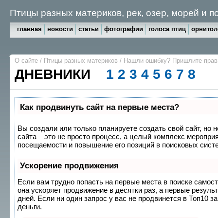
Птицы разных материков, рек, озер, морей и 
главная
новости
статьи
фотографии
голоса птиц
орнитол
О сайте
/
Птицы разных материков
/
Нашли ошибку? Пришлите пра
ДНЕВНИКИ
1
2
3
4
5
6
7
8
Как продвинуть сайт на первые места?
Вы создали или только планируете создать свой сайт, но 
сайта – это не просто процесс, а целый комплекс меропри
посещаемости и повышение его позиций в поисковых сист
Ускорение продвижения
Если вам трудно попасть на первые места в поиске самос
она ускоряет продвижение в десятки раз, а первые резуль
дней. Если ни один запрос у вас не продвинется в Топ10 за
деньги.