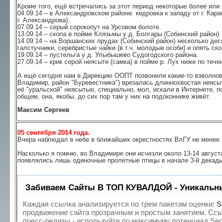
Кроме того, ещё встречались за этот период некоторые более или
04.09.14 – в Александровском районе: кедровка к западу от г. Кара
г. Александрова).
07.09.14 – серый сорокопут на Урсовом болоте.
13.09.14 – скопа в пойме Клязьмы у д. Болгары (Собинский район)
14.09.14 – на Воршанских прудах (Собинский район) несколько дес
галстучники, серебристые чайки (в т.ч. молодые особи) и опять ско
19.09.14 – пустельга у д. Улыбышево Судогодского района.
27.09.14 – крик серой неясыти (самка) в пойме р. Лух ниже по тече
А ещё сегодня нам в Дирекцию ООПТ позвонили какие-то взволнова
Владимир, район "Буревестника") врезалась длиннохвостая неясыт
её "уральской" неясытью, специально, мол, искали в Интернете, 
общем, она, якобы, до сих пор там у них на подоконнике живёт.
Максим Сергеев
05 сентября 2014 года.
Вчера наблюдал в небе в ближайших окрестностях ВлГУ не менее 
Насколько я помню, во Владимире они исчезли около 13-14 августа
появлялись лишь одиночные пролетные птицы в начале 3-й декады
Забиваем Сайты В ТОП КУВАЛДОЙ - Уникальн
Каждая ссылка анализируется по трем пакетам оценки:
S
продвижение сайта прозрачным и простым занятием. Ссыл
пресс-релизы - используйте по максимуму потенциал Se