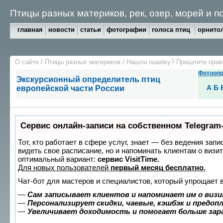
Птицы разных материков, рек, озер, морей и 
главная
новости
статьи
фотографии
голоса птиц
орнитол
О сайте
/
Птицы разных материков
/
Нашли ошибку? Пришлите пра
Фотоопр
Экскурсионный определитель птиц
А
Б
европейской части России
Сервис онлайн-записи на собственном Telegram
Тот, кто работает в сфере услуг, знает — без ведения запи
видеть свое расписание, но и напоминать клиентам о виз
оптимальный вариант:
сервис VisitTime.
Для новых пользователей
первый месяц бесплатно
.
Чат-бот для мастеров и специалистов, который упрощает 
—
Сам записывает клиентов и напоминает им о визи
—
Персонализирует скидки, чаевые, кэшбэк и предоп
—
Увеличивает доходимость и помогает больше за