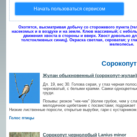
Начать пользоваться сервисом
Охотятся, высматривая добычу со сторожевого пункта (тел
насекомых и в воздухе и на земле. Клюв массивный; с небо
движения хвоста в стороны и вверх. Хвост довольно д
толстоклювных синиц). Окраска светлая, сероватая; у гл
мелколесье.
Сорокопу
Жулан обыкновенный (сорокопут-жулан)
Дл. 19, вес 30. Голова серая, у глаз черная поло
черноватый, с белыми краями. Самки одноцветны
груди.
Позывы: резкое "чек-чек" (более грубое, чем у сла
мелодичное щебетание с посвистами; подражает п
Низкие лиственные поросли, открытые вырубки, гари с кустарником.
Голос птицы
Сорокопут чернолобый
Lanius minor