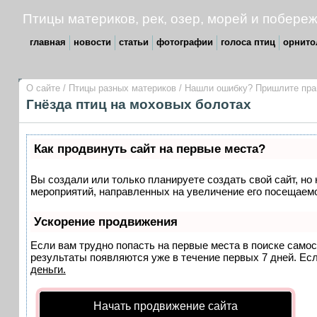
Птицы материков, рек, озер, морей и поб
главная
новости
статьи
фотографии
голоса птиц
орнито
О сайте
/
Птицы разных материков
/
Нашли ошибку? Пришлите пр
Гнёзда птиц на моховых болотах
Как продвинуть сайт на первые места?
Вы создали или только планируете создать свой сайт, но 
мероприятий, направленных на увеличение его посещаемо
Ускорение продвижения
Если вам трудно попасть на первые места в поиске само
результаты появляются уже в течение первых 7 дней. Если
деньги.
Начать продвижение сайта