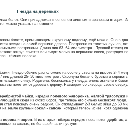
Гнёзда на деревьях
инах болот. Они принадлежат в основном хищным и врановым птицам. Из 
те, можно указать на немногих.
ховом болоте, примыкающем к крупному водоему, ещё можно. Оно в два
ется всегда на самой вершине дерева. Построено из толстых сучьев, лот
азмытыми пестринами. Длина яиц 63-
64 миллиметра
. Пуховой птенец св
 летают вокруг, свистят или сидят молча на вершинах сосен, растущих п
лаз - тёмная полоска.
ёзами. Гнездо обычно расположено на сосне у ствола на высоте 2-
4 мет
-7 яиц длиной 25-
30 миллиметров
. Скорлупа белая с бурыми и сероват
пятнышками снизу. Родители, беспокоясь у гнезда, очень активны и быв
нистым полетом от дерева к дереву. Размером со скворца, серые сверху,
еребристой чайки
, изредка
полевого жаворонка
,
жёлтой трясогузки
еляющийся сюда из сухих боров, где теперь его сильно беспокоят люди.
емя стал повсюду очень редким. Он откладывает 2-3 белых яйца до
60 ми
я на земле крупный
сокол - сапсан
, который теперь исчез, хотя одиноч
да
ворона
и
ворон
. В их старых гнёздах нередко поселяется
дербник
, 
женные на соснах, по большей части пустуют.