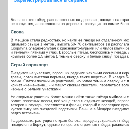
Зарегистрироваться в сервисе
Большинство гнёзд, расположенных на деревьях, находят на окра
не гнездятся, а поселяются на деревьях, растущих на самом боло
Скопа
В Мещёре стала редкостью, но найти её гнездо на отдаленном мо
(диаметр свыше
1 метра
, высота 50-
70 сантиметров
) и располага
Скорлупа бледно-голубая с красновато-бурыми или лиловатыми р
и тёмными пятнами у глаз. Взрослые птицы, беспокоясь у гнезда,
крыльев более
1,5 метра
), тёмные сверху и белые снизу, позади г
Серый сорокопут
Гнездится на участках, поросших редкими чахлыми соснами и бер
травы, лоток выстлан перьями, иногда также шерстью. В кладке 5
голые. Слётки похожи на родителей, но более тёмные сверху и с 
кричат «че-че-че-че...» и машут своими хвостами, перелетают вол
чёрные с белыми участками.
На открытых участках болот можно найти также гнёзда
чибиса
и
с
болот, поросших лесом, всё чаще стал гнездиться козодой, перес
тетерев и глухарь, поселяется и филин, который в последнее вр
кустов ямку без гнездовой подстилки. Раньше в Мещёре гнездилс
редко встречены.
На деревьях, растущих по краю болота, изредка устраивают гнёз
гнездился и
беркут
, однако теперь его огромные гнёзда, располо