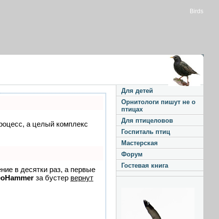
Birds
Для детей
Орнитологи пишут не о
птицах
Для птицеловов
процесс, а целый комплекс
Госпиталь птиц
Мастерская
Форум
Гостевая книга
ние в десятки раз, а первые
eoHammer
за бустер
вернут