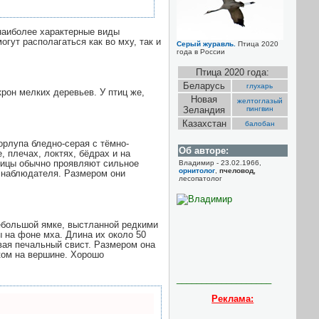
 наиболее характерные виды
гут располагаться как во мху, так и
Серый журавль.
Птица 2020
года в России
Птица 2020 года:
Беларусь
глухарь
рон мелких деревьев. У птиц же,
Новая
желтоглазый
Зеландия
пингвин
Казахстан
балобан
рлупа бледно-серая с тёмно-
Об авторе:
 плечах, локтях, бёдрах и на
птицы обычно проявляют сильное
Владимир - 23.02.1966,
орнитолог
,
пчеловод,
т наблюдателя. Размером они
лесопатолог
 небольшой ямке, выстланной редкими
ы на фоне мха. Длина их около
50
авая печальный свист. Размером она
ком на вершине. Хорошо
___________________
Реклама: