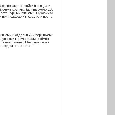
 бы незаметно сойти с гнезда и
ва очень крупных (длина около
100
евато-бурыми пятнами. Пуховички
 при подходе к гнезду или после
равинками и отдельными пёрышками
крупными коричневыми и тёмно-
включая пальцы. Маховые перья
 гнездом не остается.