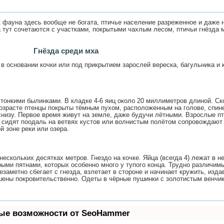
к фауна здесь вообще не богата, птичье население разреженное и даже
 тут сочетаются с участками, покрытыми чахлым лесом, птичьи гнёзда мо
Гнёзда среди мха
 основании кочки или под прикрытием зарослей вереска, багульника и к
 тонкими былинками. В кладке 4-6 яиц около
20 миллиметров
длиной. Ско
озрасте птенцы покрыты тёмным пухом, расположенным на голове, спине,
 снизу. Первое время живут на земле, даже будучи лётными. Взрослые 
.», сидят поодаль на ветвях кустов или волнистым полётом сопровождаю
й зоне реки или озера.
нескольких десятках метров. Гнездо на кочке. Яйца (всегда 4) лежат в
рыми пятнами, которых особенно много у тупого конца. Трудно различим
заметно сбегает с гнезда, взлетает в стороне и начинает кружить, изд
ашены покровительственно. Одеты в чёрные пушинки с золотистым венчи
ые возможности от SeoHammer