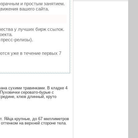
зрачным и простым занятием.
вижения вашего сайта.
чества у лучших бирж ссылок.
оекта.
 пресс-релизы).
ются уже в течение первых 7
лана сухими травинками. В кладке 4
Пуховички серовато-бурые с
средине, клюв длинный, круто
т. Яйца крупные, до
67 миллиметров
оттенком на верхней стороне тела.