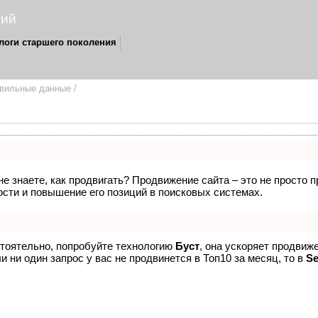
ережий
логи старшего поколения
авильные данные
/
не знаете, как продвигать? Продвижение сайта – это не просто 
сти и повышение его позиций в поисковых системах.
стоятельно, попробуйте технологию
Буст
, она ускоряет продвиже
 ни один запрос у вас не продвинется в Топ10 за месяц, то в
S