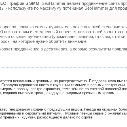
EO, Трафик и SMM.
SeoHammer делает продвижение сайта про
изы - используйте по максимуму потенциал SeoHammer для прод
апросов, покупка самых лучших ссылок с высокой степенью ка
0 показателям и ежедневный пересчет показателей качества пр
ные ссылки, публикации (упоминания, мнения, отзывы, статьи,
просы, на которые нужно обратить внимание.
скоряет продвижение в десятки раз, а первые результаты появля
еляется небольшими группами, но рассредоточено. Гнездовая ямка выст
 Скорлупа буроватого цвета с крупными тёмными и серыми пестринами. 
змером с ворону, пёстро окрашена, темя тёмное со светлой полоской по
ет, издавая высокую трель, сходную с видовым призывным криком.
ктер гнездования сходен с предыдущим видом. Гнёзда на окраинах боло
-коричневыми и сероватыми пятнами. Пуховые птенцы серые с ржавчатым 
 тревоги - «куу-ли», разносящееся далеко по округе.