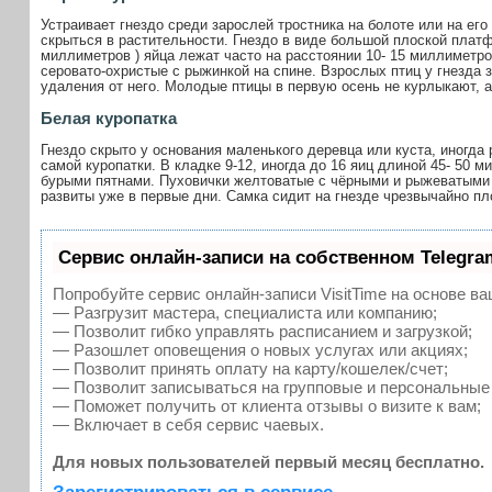
Устраивает гнездо среди зарослей тростника на болоте или на его
скрыться в растительности. Гнездо в виде большой плоской платф
миллиметров
) яйца лежат часто на расстоянии 10-
15 миллиметро
серовато-охристые с рыжинкой на спине. Взрослых птиц у гнезда
удаления от него. Молодые птицы в первую осень не курлыкают, а
Белая куропатка
Гнездо скрыто у основания маленького деревца или куста, иногд
самой куропатки. В кладке 9-12, иногда до 16 яиц длиной 45-
50 м
бурыми пятнами. Пуховички желтоватые с чёрными и рыжеватыми 
развиты уже в первые дни. Самка сидит на гнезде чрезвычайно пло
Сервис онлайн-записи на собственном Telegra
Попробуйте сервис онлайн-записи VisitTime на основе ва
— Разгрузит мастера, специалиста или компанию;
— Позволит гибко управлять расписанием и загрузкой;
— Разошлет оповещения о новых услугах или акциях;
— Позволит принять оплату на карту/кошелек/счет;
— Позволит записываться на групповые и персональные
— Поможет получить от клиента отзывы о визите к вам;
— Включает в себя сервис чаевых.
Для новых пользователей первый месяц бесплатно.