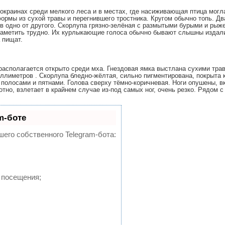
 окраинах среди мелкого леса и в местах, где насиживающая птица могла
ормы из сухой травы и перегнившего тростника. Кругом обычно топь. Д
в
одно от другого. Скорлупа грязно-зелёная с размытыми бурыми и рыж
 заметить трудно. Их курлыкающие голоса обычно бывают слышны издали
 пищат.
а располагается открыто среди мха. Гнездовая ямка выстлана сухими т
иллиметров
. Скорлупа бледно-жёлтая, сильно пигментирована, покрыта 
полосами и пятнами. Голова сверху тёмно-коричневая. Ноги опушены, 
тно, взлетает в крайнем случае из-под самых ног, очень резко. Рядом с
m-боте
шего собственного Telegram-бота:
 посещения;