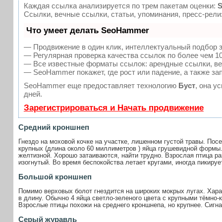
Каждая ссылка анализируется по трем пакетам оценки:
S
Ссылки, вечные ссылки, статьи, упоминания, пресс-рел
Что умеет делать SeoHammer
— Продвижение в один клик, интеллектуальный подбор з
— Регулярная проверка качества ссылок по более чем 10
— Все известные форматы ссылок: арендные ссылки, веч
— SeoHammer покажет, где рост или падение, а также за
SeoHammer еще предоставляет технологию
Буст
, она у
дней.
Зарегистрироваться и Начать продвижение
Средний кроншнеп
Гнездо на моховой кочке на участке, лишенном густой травы. Пос
крупных (длина около
60 миллиметров
) яйца грушевидной формы.
желтизной. Хорошо затаиваются, найти трудно. Взрослая птица ра
изогнутый. Во время беспокойства летает кругами, иногда пикиру
Большой кроншнеп
Помимо верховых болот гнездится на широких мокрых лугах. Хара
в длину. Обычно 4 яйца светло-зеленого цвета с крупными тёмно
Взрослые птицы похожи на среднего кроншнепа, но крупнее. Сигнал
Серый журавль