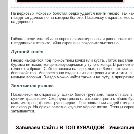
На верховых моховых болотах редко удается найти гнездо, так ка
гнездятся далеко не на каждом болоте. Поскольку открытые места
на деревьях.
Гнёзда среди мха обычно хорошо замаскированы и располагаются в
гнездящихся открыто, яйца окрашены покровительственно.
Луговой конёк
Гнездо находится под прикрытием кочки или куста. Лоток выстлан
бурыми пятнами, концентрирующимися у тупого конца. В раннем в
голенях и брюхе. Слётки похожи на взрослых, но более пятнисты
беспокойство - беспрестанно издают сигнал тревоги «тити-тити..
меньше воробья. Гнездо можно найти также и на лугу, в прибрежно
Золотистая ржанка
Поселяется на открытых участках болот группами, пара от пары в 
сухими травинками. Скорлупа грязно-оливкового цвета с тёмно-бу
миллиметров
, форма грушевидная. При появлении людей птица не
со скворца. На брюхе заметно крупное чёрное пятно. Птенцы окр
затаиваются.
Забиваем Сайты В ТОП КУВАЛДОЙ - Уникальн