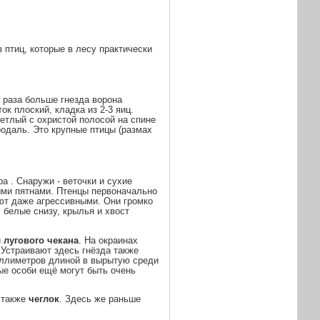
птиц, которые в лесу практически
 раза больше гнезда ворона
ок плоский, кладка из 2-3 яиц.
етлый с охристой полосой на спине
оодаль. Это крупные птицы (размах
ра
. Снаружи - веточки и сухие
ыми пятнами. Птенцы первоначально
ают даже агрессивными. Они громко
 белые снизу, крылья и хвост
и
лугового
чекана
. На окраинах
 Устраивают здесь гнёзда также
ллиметров
длиной в вырытую среди
ные особи ещё могут быть очень
а также
чеглок
. Здесь же раньше