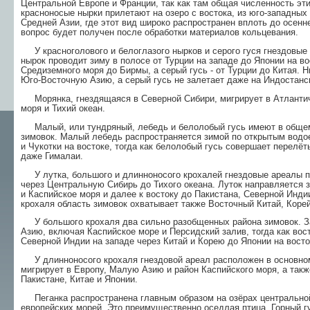
Центральной Европе и Франции, так как там общая численность эт
красноносые нырки прилетают на озеро с востока, из юго-западных
Средней Азии, где этот вид широко распространен вплоть до осенн
вопрос будет получен после обработки материалов кольцевания.
У красноголового и белоглазого нырков и серого гуся гнездовые
нырок проводит зиму в полосе от Турции на западе до Японии на во
Средиземного моря до Бирмы, а серый гусь - от Турции до Китая. Н
Юго-Восточную Азию, а серый гусь не залетает даже на Индостанс
Морянка, гнездящаяся в Северной Сибири, мигрирует в Атлантиче
моря и Тихий океан.
Малый, или тундряный, лебедь и белолобый гусь имеют в общем
зимовок. Малый лебедь распространяется зимой по открытым водое
и Чукотки на востоке, тогда как белолобый гусь совершает перелёты
даже Гималаи.
У лутка, большого и длинноносого крохалей гнездовые ареалы п
через Центральную Сибирь до Тихого океана. Луток направляется 
и Каспийское моря и далее к востоку до Пакистана, Северной Инди
крохаля область зимовок охватывает также Восточный Китай, Коре
У большого крохаля два сильно разобщенных района зимовок. З
Азию, включая Каспийское море и Персидский залив, тогда как вос
Северной Индии на западе через Китай и Корею до Японии на восто
У длинноносого крохаля гнездовой ареал расположен в основном 
мигрирует в Европу, Малую Азию и район Каспийского моря, а так
Пакистане, Китае и Японии.
Пеганка распространена главным образом на озёрах центральной 
европейских морей. Это преимущественно оседлая птица. Горный гу