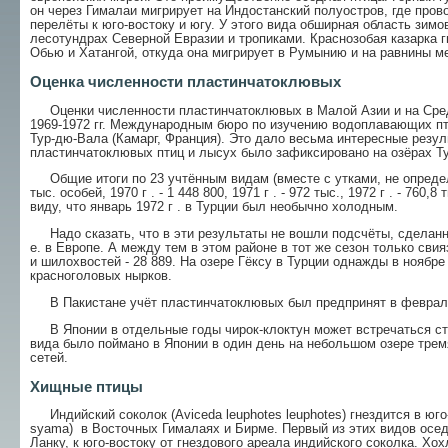
он через Гималаи мигрирует на Индостанский полуостров, где пров
перелёты к юго-востоку и югу. У этого вида обширная область зим
лесотундрах Северной Евразии и тропиками. Краснозобая казарка 
Обью и Хатангой, откуда она мигрирует в Румынию и на равнины 
Оценка численности пластинчатоклювых
Оценки численности пластинчатоклювых в Малой Азии и на Сред
1969-1972 гг. Международным бюро по изучению водоплавающих пти
Тур-дю-Вала (Камарг, Франция). Это дало весьма интересные резул
пластинчатоклювых птиц и лысух было зафиксировано на озёрах Ту
Общие итоги по 23 учтённым видам (вместе с утками, не опред
тыс. особей,
1970 г
. - 1 448 800,
1971 г
. - 972 тыс.,
1972 г
. - 760,8
виду, что январь
1972 г
. в Турции был необычно холодным.
Надо сказать, что в эти результаты не вошли подсчёты, сделанные
е. в Европе. А между тем в этом районе в тот же сезон только свия
и шилохвостей - 28 889. На озере Гёксу в Турции однажды в ноябре
красноголовых нырков.
В Пакистане учёт пластинчатоклювых был предпринят в феврале 
В Японии в отдельные годы чирок-клоктун может встречаться стая
вида было поймано в Японии в один день на небольшом озере тре
сетей.
Хищные птицы
Индийский соколок (Aviceda leuphotes leuphotes) гнездится в юго-
syama) в Восточных Гималаях и Бирме. Первый из этих видов осед
Ланку, к юго-востоку от гнездового ареала индийского соколка. Хохл