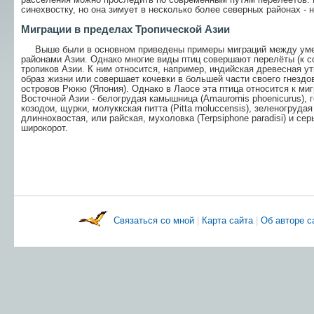
синехвостку, но она зимует в несколько более северных районах - 
Миграции в пределах Тропической Азии
Выше были в основном приведены примеры миграций между умер
районами Азии. Однако многие виды птиц совершают перелёты (к с
тропиков Азии. К ним относится, например, индийская древесная ут
образ жизни или совершает кочевки в большей части своего гнездо
островов Рюкю (Япония). Однако в Лаосе эта птица относится к ми
Восточной Азии - белогрудая камышница (Amaurornis phoenicurus), г
козодои, щурки, молуккская питта (Pitta moluccensis), зеленогрудая п
длиннохвостая, или райская, мухоловка (Terpsiphone paradisi) и сер
широкорот.
Связаться со мной
|
Карта сайта
|
Об авторе 