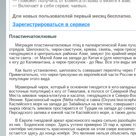
— Поможет получить от клиента отзывы о визите к вам;
— Включает в себя сервис чаевых.
Для новых пользователей первый месяц бесплатно.
Зарегистрироваться в сервисе
Пластинчатоклювые
Миграция пластинчатоклювых птиц в палеарктической Азии лучше
отрядов. Шилохвость, чирок-свистунок, кряква, свиязь, чирок-треск
гнездящиеся в центральных районах Азии, зимуют (по крайней мер
части света - от Малой Азии на западе до Китая и (для некоторых 
к югу до Калимантана, а чирок-трескунок - до Явы. Все эти виды з
Как было установлено, шилохвость совершает перелёты через Г
Примечательно, что чирки-трескунки из европейской части России м
популяции этого вида.
Мраморный чирок, который в основном гнездится в юго-западных 
восточные популяции) к югу от Гималаев, в полосе от Северной Ин
Места зимовок чирка-клоктуна и касатки, гнездящихся в Северо-Во
Японии. Красноносый нырок (Netta rufina) и савка (Oxyura leucoceph
Каспийского моря на западе до Забайкалья на востоке, совершают
нырка область зимовок простирается от Турции на западе до северо-
Персидского залива и южной части Каспийского моря, а также дел
В Европе гнездовой ареал красноносого нырка сильно разобщён 
из них - Боденское озеро. Здесь учтено примерно 15 пар и, кроме т
сентябре численность красноносых нырков на этом озере внезапно 
остаются здесь до конца ноября. Это явление нельзя объяснить пр