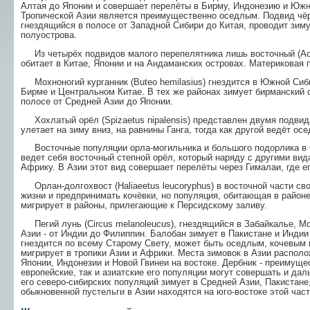
Алтая до Японии и совершает перелёты в Бирму, Индонезию и Южный Ки
Тропической Азии является преимущественно оседлым. Подвид чёрно
гнездящийся в полосе от Западной Сибири до Китая, проводит зиму
полуострова.
Из четырёх подвидов малого перепелятника лишь восточный (Accipi
обитает в Китае, Японии и на Андаманских островах. Материковая
Мохноногий курганник (Buteo hemilasius) гнездится в Южной Сиби
Бирме и Центральном Китае. В тех же районах зимует бирманский са
полосе от Средней Азии до Японии.
Хохлатый орёл (Spizaetus nipalensis) представлен двумя подвида
улетает на зиму вниз, на равнины Ганга, тогда как другой ведёт ос
Восточные популяции орла-могильника и большого подорлика в С
ведет себя восточный степной орёл, который наряду с другими вид
Африку. В Азии этот вид совершает перелёты через Гималаи, где е
Орлан-долгохвост (Haliaeetus leucoryphus) в восточной части сво
жизни и предпринимать кочёвки, но популяция, обитающая в районе
мигрирует в районы, прилегающие к Персидскому заливу.
Пегий лунь (Circus melanoleucus), гнездящийся в Забайкалье, М
Азии - от Индии до Филиппин. Балобан зимует в Пакистане и Индии
гнездится по всему Старому Свету, может быть оседлым, кочевым 
мигрирует в тропики Азии и Африки. Места зимовок в Азии располо
Японии, Индонезии и Новой Гвинеи на востоке. Дербник - преимуще
европейские, так и азиатские его популяции могут совершать и да
его северо-сибирских популяций зимует в Средней Азии, Пакистан
обыкновенной пустельги в Азии находятся на юго-востоке этой част