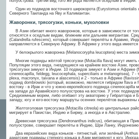
полуострова. Третий вид того же рода является оседлым в Индии.
Один из подвидов восточного широкорота (Eurystomus orientalis d
Северного Таиланда на Яву и Калимантан.
Жаворонки, трясогузки, коньки, мухоловки
В Азии обитает много жаворонков, которые в зависимости от того 
относятся к оседлым видам, ближним или дальним мигрантам. Сре
(Calandrella rufescens), который совершает перелёты в Аравию, Ин
направляются в Северную Африку. В Африке у этого вида имеется
У белокрылого жаворонка (Melanocorypha leucoptera) места зимов
Многие подвиды жёлтой трясогузки (Motacilla flava) могут иметь 
Популяции этого вида, гнездящиеся на крайнем востоке Азии, пров
трясогузки зимуют в Индии. 10 подвидов зимуют в Азии и Африке (fla
cinereocapilla, feldegg, leucocephala, superciliaris и melanogrisea), 7 -
plexa, macronyx, taivana и alascensis) и 2 - только в Африке (flavis
подвид dombrowski (который, возможно, является гибридом flava и fe
востоку - в Ирак и что у южно-европейского подвида cinereocapilla
на западе до Аравийского полуострова на востоке. У этих подвидо
Средиземным морем, либо огибают эту акваторию у Гибралтара и 
западу, югу и юго-востоку маршруты осенних перелётов выражены и
Желтоголовая трясогузка (Motacilla citreola) из центральных рай
мигрирует в Пакистан, Индию и Бирму, а иногда и в Австралию.
Древесная трясогузка (Dendronanthus indicus), обитающая в При
полуострове, совершает перелёты в Индию, Шри Ланку, Индонезию
Два евразийских вида коньков - пятнистый, или зелёный (Anthus hod
азиатские подвиды степного конька в Азии мигрируют к югу. Иногда