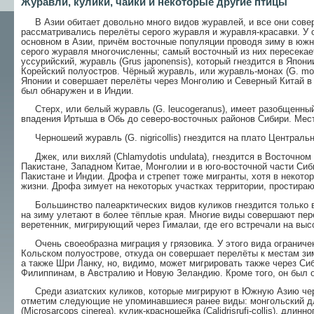
Журавли, кулики, чайки и некоторые другие птицы
В Азии обитает довольно много видов журавлей, и все они сове
рассматривались перелёты серого журавля и журавля-красавки. У 
основном в Азии, причём восточные популяции проводя зиму в южн
серого журавля многочисленны; самый восточный из них пересекае
уссурийский, журавль (Grus japonensis), который гнездится в Япони
Корейский полуостров. Чёрный журавль, или журавль-монах (G. mon
Японии и совершает перелёты через Монголию и Северный Китай в 
был обнаружен и в Индии.
Стерх, или белый журавль (G. leucogeranus), имеет разобщенный
впадения Иртыша в Обь до северо-восточных районов Сибири. Мест
Черношеий журавль (G. nigricollis) гнездится на плато Центральн
Джек, или вихляй (Chlamydotis undulata), гнездится в Восточном 
Пакистане, Западном Китае, Монголии и в юго-восточной части Сиб
Пакистане и Индии. Дрофа и стрепет тоже мигранты, хотя в некото
жизни. Дрофа зимует на некоторых участках территории, простираю
Большинство палеарктических видов куликов гнездится только в 
на зиму улетают в более тёплые края. Многие виды совершают пере
веретенник, мигрирующий через Гималаи, где его встречали на выс
Очень своеобразна миграция у грязовика. У этого вида ограничен
Кольском полуострове, откуда он совершает перелёты к местам зим
а также Шри Ланку, но, видимо, может мигрировать также через Си
Филиппинам, в Австралию и Новую Зеландию. Кроме того, он был 
Среди азиатских куликов, которые мигрируют в Южную Азию чер
отметим следующие не упоминавшиеся ранее виды: монгольский длин
(Microsarcops cinerea), кулик-красношейка (Calidrisrufi-collis), дли