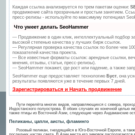
Каждая ссылка анализируется по трем пакетам оценки:
S
продвижение сайта прозрачным и простым занятием. Ссыл
пресс-релизы - используйте по максимуму потенциал Se
Что умеет делать SeoHammer
— Продвижение в один клик, интеллектуальный подбор з
высокой степенью качества у лучших бирж ссылок.
— Регулярная проверка качества ссылок по более чем 10
показателей качества проекта.
— Все известные форматы ссылок: арендные ссылки, веч
мнения, отзывы, статьи, пресс-релизы).
— SeoHammer покажет, где рост или падение, а также зап
SeoHammer еще предоставляет технологию
Буст
, она ус
результаты появляются уже в течение первых 7 дней.
Зарегистрироваться и Начать продвижение
Пути перелёта многих видов, направляющихся с севера, проходя
Индостанского полуострова. В обоих случаях их конечной целью я
также птицы из Восточной Азии, следующие через Андаманские ост
Пеликаны, цапли, аисты, фламинго
Розовый пеликан, гнездящийся в Юго-Восточной Европе, а также
последних частях света. В Азии места его зимовок располагаются 