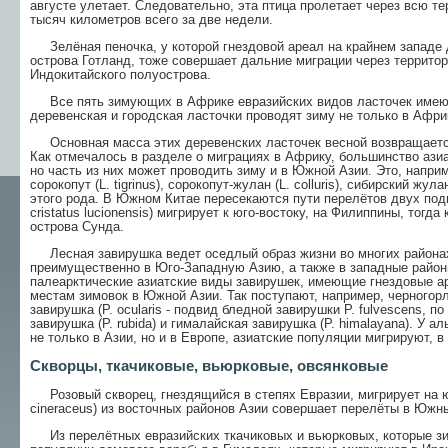
августе улетает. Следовательно, эта птица пролетает через всю т
тысяч километров всего за две недели.
Зелёная пеночка, у которой гнездовой ареал на крайнем западе 
острова Готланд, тоже совершает дальние миграции через территор
Индокитайского полуострова.
Все пять зимующих в Африке евразийских видов ласточек имеют
деревенская и городская ласточки проводят зиму не только в Афри
Основная масса этих деревенских ласточек весной возвращаетс
Как отмечалось в разделе о миграциях в Африку, большинство азиа
но часть из них может проводить зиму и в Южной Азии. Это, наприме
сорокопут (L. tigrinus), сорокопут-жулан (L. colluris), сибирский жула
этого рода. В Южном Китае пересекаются пути перелётов двух подв
cristatus lucionensis) мигрирует к юго-востоку, на Филиппины, тогда ка
острова Сунда.
Лесная завирушка ведет оседлый образ жизни во многих районах
преимущественно в Юго-Западную Азию, а также в западные район
палеарктические азиатские виды завирушек, имеющие гнездовые ар
местам зимовок в Южной Азии. Так поступают, например, черногорлая
завирушка (P. ocularis - подвид бледной завирушки P. fulvescens, п
завирушка (P. rubida) и гималайская завирушка (Р. himalayana). У аль
не только в Азии, но и в Европе, азиатские популяции мигрируют, в
Скворцы, ткачиковые, вьюрковые, овсянковые
Розовый скворец, гнездящийся в степях Евразии, мигрирует на юг
cineraceus) из восточных районов Азии совершает перелёты в Южны
Из перелётных евразийских ткачиковых и вьюрковых, которые зим