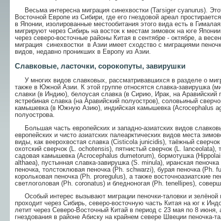
Весьма интересна миграция синехвостки (Тагsiger cyanurus). Это
Восточной Европе из Сибири, где его гнездовой ареал простирается
в Японии, изолированные местообитания этого вида есть в Гимала
мигрируют через Сибирь на восток к местам зимовок на юге Японии
через северо-восточные районы Китая в сентябре - октябре, а весен
миграция синехвостки в Азии имеет сходство с миграциями пеночки
видов, недавно проникших в Европу из Азии.
Славковые, ласточки, сорокопуты, завирушки
У многих видов славковых, рассматривавшихся в разделе о мигр
также в Южной Азии. К этой группе относятся славка-завирушка (ми
славки (в Индию), белоусая славка (в Сирию, Ирак, на Аравийский 
ястребиная славка (на Аравийский полуостров), соловьиный сверчок
камышевка (в Южную Азию), индийская камышевка (Acrocephalus agr
полуострова.
Большая часть европейских и западно-азиатских видов славковых
европейских и чисто азиатских палеарктических видов места зимов
виды, как веерохвостая славка (Cisticola junicidis), таёжный сверчок (L
охотский сверчок (L. ochotensis), пятнистый сверчок (L. lanceolata)
садовая камышевка (Acrocephalus dumetorum), бормотушка (Hippolais
althaea), пустынная славка-завирушка (S. minula), иранская пеночка 
пеночка, толстоклювая пеночка (Ph. schwarzi), бурая пеночка (Ph. fus
корольковая пеночка (Ph. proregulus), а также восточноазиатские пен
светлоголовая (Ph. coronatus) и бледноногая (Ph. tenellipes), сов
Особый интерес вызывают миграции пеночки-таловки и зелёной п
проходит через Сибирь, северо-восточную часть Китая на юг к Инд
летит через Северо-Восточный Китай в период с 23 мая по 8 июня, а
гнездования в районе Абиску на крайнем севере Швеции пеночка-та