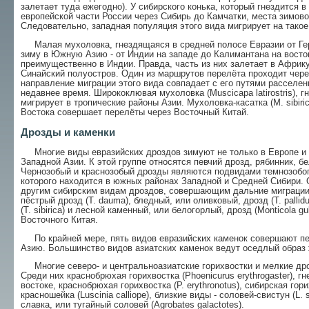
залетает туда ежегодно). У сибирского конька, который гнездится 
европейской части России через Сибирь до Камчатки, места зимово
Следовательно, западная популяция этого вида мигрирует на такое
Малая мухоловка, гнездящаяся в средней полосе Евразии от Герм
зиму в Южную Азию - от Индии на западе до Калимантана на восто
преимущественно в Индии. Правда, часть из них залетает в Африку 
Синайский полуостров. Один из маршрутов перелёта проходит чере
направление миграции этого вида совпадает с его путями расселени
недавнее время. Ширококлювая мухоловка (Muscicapa latirostris), 
мигрирует в тропические районы Азии. Мухоловка-касатка (М. sibir
Востока совершает перелёты через Восточный Китай.
Дрозды и каменки
Многие виды евразийских дроздов зимуют не только в Европе и о
Западной Азии. К этой группе относятся певчий дрозд, рябинник, б
Чернозобый и краснозобый дрозды являются подвидами темнозобого д
которого находится в южных районах Западной и Средней Сибири. 
другим сибирским видам дроздов, совершающим дальние миграции 
пёстрый дрозд (Т. dauma), бледный, или оливковый, дрозд (Т. pallid
(Т. sibirica) и лесной каменный, или белогорлый, дрозд (Monticola g
Восточного Китая.
По крайней мере, пять видов евразийских каменок совершают пер
Азию. Большинство видов азиатских каменок ведут оседлый образ
Многие северо- и центральноазиатские горихвостки и мелкие др
Среди них краснобрюхая горихвостка (Phoenicurus erythrogaster), г
востоке, краснобрюхая горихвостка (P. erythronotus), сибирская гори
красношейка (Luscinia calliope), близкие виды - соловей-свистун (L. 
славка, или тугайный соловей (Agrobates galactotes).