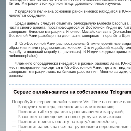
Китая. Миграции этой крупной птицы довольно плохо изучены.
У кудрявого пеликана основной район зимовок находится в Южной
являются оседлыми.
Среди цапель следует отметить белокрылую (Ardeola bacchus). 
части своего ареала, простирающегося от Восточной Индии до Кита
совершает ближние миграции в Японию. Малайская выпь (Gorsachius
Восточной Азии разобщен на две части, совершает перелёт в Шри 
В Юго-Восточной Азии распространены ближнеперелётные виды а
образ жизни или предпринимать кочевки. Это индийский марабу, или а
марабу, и яванский марабу (L. javanicus). В Индии сходные привычк
melanocephalus).
Фламинго спорадически гнездится в разных районах Азии, Южно
мест гнездования находится в Юго-Восточной Азии, где этот вид 
совершает миграции лишь на близкие расстояния. Многие загадки, 
решены.
Сервис онлайн-записи на собственном Telegram
Попробуйте сервис онлайн-записи VisitTime на основе ваш
— Разгрузит мастера, специалиста или компанию;
— Позволит гибко управлять расписанием и загрузкой;
— Разошлет оповещения о новых услугах или акциях;
— Позволит принять оплату на карту/кошелек/счет;
— Позволит записываться на групповые и персональные 