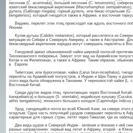
песочник (С. acuminata), большой песочник (С. tenuirostris), сибирск
азиатский бекасовидный веретенник (Macrorhamphus semipalmatus),
дупель (Gallinago megala), горный дупель, или бекас-отшельник (G. so
bengalensis), который гнездится также в Африке, и восточная тиркуш
Видимо, перелёт этих птиц происходит как вдоль восточного побе
Японии.
Кулик-дутыш (Calidris melanotos), который расселялся из Северн
миграции из Сибири в Северную Америку, а также в Австралию. Дл
бекасовидный веретенник изредка могут совершать перелёты в Во
Гнездовой ареал обыкновенной чайки широкой полосой протягивае
Тихоокеанского побережья. Зимует этот вид на Аравийском полуост
Китае и на Филиппинах, а также в Африке. Таким образом, обыкнов
в Европе.
Тибетская, или буроголовая, чайка (Larus brun-nicephalus), гнез
перелёты на Аравийский полуостров, в Индию и Шри Ланку и дале
этого вида была обнаружена в Танзании. У чернохвостой чайки (L. cr
Восточный Китай.
Среди других видов птиц, пролетающих через Восточный Китай, от
tranquebarica) и большую (S. orientalis), индийскую кукушку (Cuculus
atthis bengalensis), японского большого козодоя (Caprimulgis indicus
Удод, гнездящийся почти во всей Южной Азии, на севере этого ре
оседлым. Одна часть популяций удодов совершает перелёты в Африк
характерные для горных стран, летят через Гималаи, где их наблю
Два вида щурок в Северной Индии - зелёная и близкая к ней синех
разных направлениях: первый вид летит в Африку, второй - в Южн