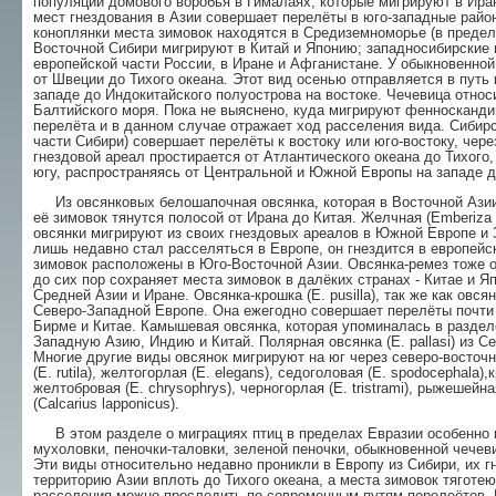
популяции домового воробья в Гималаях, которые мигрируют в Ира
мест гнездования в Азии совершает перелёты в юго-западные район
коноплянки места зимовок находятся в Средиземноморье (в предела
Восточной Сибири мигрируют в Китай и Японию; западносибирские 
европейской части России, в Иране и Афганистане. У обыкновенно
от Швеции до Тихого океана. Этот вид осенью отправляется в путь 
западе до Индокитайского полуострова на востоке. Чечевица отно
Балтийского моря. Пока не выяснено, куда мигрируют фенносканди
перелёта и в данном случае отражает ход расселения вида. Сибир
части Сибири) совершает перелёты к востоку или юго-востоку, чере
гнездовой ареал простирается от Атлантического океана до Тихого,
югу, распространяясь от Центральной и Южной Европы на западе д
Из овсянковых белошапочная овсянка, которая в Восточной Азии 
её зимовок тянутся полосой от Ирана до Китая. Желчная (Emberiza b
овсянки мигрируют из своих гнездовых ареалов в Южной Европе и З
лишь недавно стал расселяться в Европе, он гнездится в европейск
зимовок расположены в Юго-Восточной Азии. Овсянка-ремез тоже 
до сих пор сохраняет места зимовок в далёких странах - Китае и Я
Средней Азии и Иране. Овсянка-крошка (Е. pusilla), так же как овс
Северо-Западной Европе. Она ежегодно совершает перелёты почти 
Бирме и Китае. Камышевая овсянка, которая упоминалась в разделе
Западную Азию, Индию и Китай. Полярная овсянка (Е. pallasi) из С
Многие другие виды овсянок мигрируют на юг через северо-восточн
(Е. rutila), желтогорлая (Е. elegans), седоголовая (Е. spodocephala),
желтобровая (Е. chrysophrys), черногорлая (Е. tristrami), рыжешейн
(Calcarius lapponicus).
В этом разделе о миграциях птиц в пределах Евразии особенно 
мухоловки, пеночки-таловки, зеленой пеночки, обыкновенной чечеви
Эти виды относительно недавно проникли в Европу из Сибири, их 
территорию Азии вплоть до Тихого океана, а места зимовок тяготе
расселения можно проследить по современным путям перелеётов. К