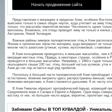
Начать продвижение сайта
Представления о миграциях в пределах Азии, особенно Восточной
выяснено только в самых общих чертах, куда улетают на зиму пт
только, что масштабы перелётов велики. Численность одних тольк
миллионы. Возможно, эти птицы проводят зиму не только в южных р
Австралии, Новой Зеландии.
Важные районы зимовок палеарктических птиц в Азии располагаю
Японии и тропических областях материка, куда мигрируют не толь
многие чисто азиатские (утиные, кулики, мухоловковые, славковые и
В Азии кольцевание проводилось в меньших масштабах, чем в Евр
миграции местных птиц. Правда, в некоторых странах, особенно в 
проводятся в больших масштабах. Например, с 1960-х годов тольк
окольцевало свыше 100 тыс. птиц, большей частью куликов, уток и 
Азии до сих пор остается ещё ряд пробелов.
Поскольку в большей части палеарктической Азии преобладает к
естественно, ближние мигранты здесь распространены меньше, че
ближними мигрантами, в Азии становятся дальними. К их числу отн
В Азии Гималаи образуют орографический барьер, играющий прим
Средиземное море и Сахара в Европе и Африке. Одни виды соверша
востоку от них, но большое число видов, вероятно, пролетает над 
Забиваем Сайты В ТОП КУВАЛДОЙ - Уникальны