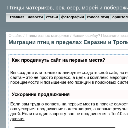
Птицы материков, рек, озер, морей и побе
главная
новости
статьи
фотографии
голоса птиц
орнитол
О сайте
/
Птицы разных материков
/
Нашли ошибку? Пришлите пра
Миграции птиц в пределах Евразии и Троп
Как продвинуть сайт на первые места?
Вы создали или только планируете создать свой сайт, но 
сайта – это не просто процесс, а целый комплекс меропри
посещаемости и повышение его позиций в поисковых сист
Ускорение продвижения
Если вам трудно попасть на первые места в поиске самос
она ускоряет продвижение в десятки раз, а первые резуль
дней. Если ни один запрос у вас не продвинется в Топ10 за
деньги.