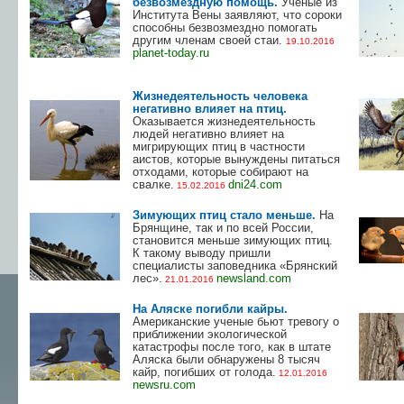
безвозмездную помощь.
Ученые из
Института Вены заявляют, что сороки
способны безвозмездно помогать
другим членам своей стаи.
19.10.2016
planet-today.ru
Жизнедеятельность человека
негативно влияет на птиц.
Оказывается жизнедеятельность
людей негативно влияет на
мигрирующих птиц в частности
аистов, которые вынуждены питаться
отходами, которые собирают на
свалке.
dni24.com
15.02.2016
Зимующих птиц стало меньше.
На
Брянщине, так и по всей России,
становится меньше зимующих птиц.
К такому выводу пришли
специалисты заповедника «Брянский
лес».
newsland.com
21.01.2016
На Аляске погибли кайры.
Американские ученые бьют тревогу о
приближении экологической
катастрофы после того, как в штате
Аляска были обнаружены 8 тысяч
кайр, погибших от голода.
12.01.2016
newsru.com