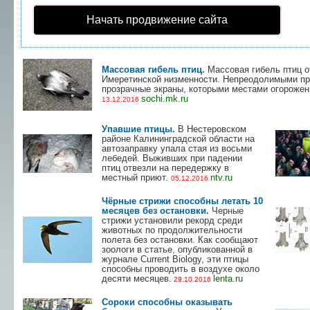
Начать продвижение сайта
Массовая гибель птиц.
Массовая гибель птиц о
Имеретинской низменности. Непреодолимыми пр
прозрачные экраны, которыми местами огорожен
sochi.mk.ru
13.12.2016
Упавшие птицы.
В Нестеровском
районе Калининградской области на
автозаправку упала стая из восьми
лебедей. Выживших при падении
птиц отвезли на передержку в
местный приют.
ntv.ru
05.12.2016
Чёрные стрижи способны летать 10
месяцев без остановки.
Черные
стрижи установили рекорд среди
животных по продолжительности
полета без остановки. Как сообщают
зоологи в статье, опубликованной в
журнале Current Biology, эти птицы
способны проводить в воздухе около
десяти месяцев.
lenta.ru
29.10.2016
Сороки способны оказывать