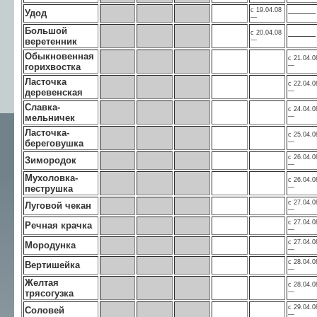
с 19.04.08
Удод
———
—
Большой
с 20.04.08
———
веретенник
—
Обыкновенная
с 21.04.0
горихвостка
—
Ласточка
с 22.04.0
деревенская
—
Славка-
с 24.04.0
мельничек
—
Ласточка-
с 25.04.0
береговушка
—
с 26.04.0
Зимородок
—
Мухоловка-
с 26.04.0
пеструшка
—
с 27.04.0
Луговой чекан
—
с 27.04.0
Речная крачка
—
с 27.04.0
Мородунка
—
с 28.04.0
Вертишейка
—
Желтая
с 28.04.0
трясогузка
—
с 29.04.0
Соловей
—