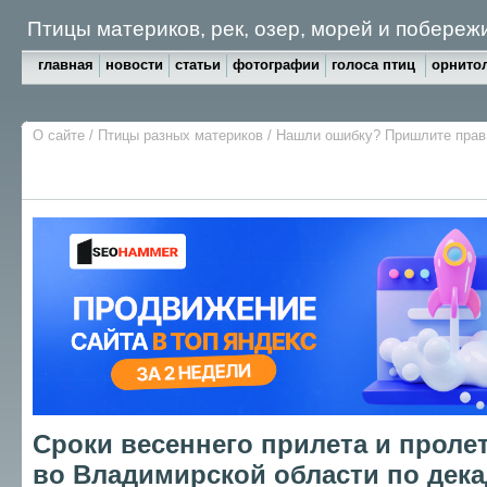
Птицы материков, рек, озер, морей и побереж
главная
новости
статьи
фотографии
голоса птиц
орнитол
О сайте
/
Птицы разных материков
/
Нашли ошибку? Пришлите пра
Сроки весеннего прилета и проле
во Владимирской области по декад