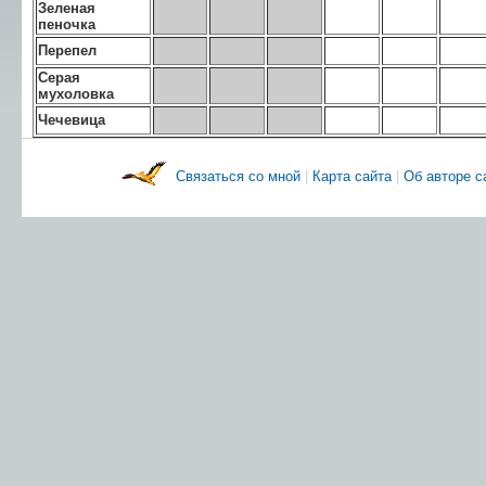
Зеленая
пеночка
Перепел
Серая
мухоловка
Чечевица
Связаться со мной
|
Карта сайта
|
Об авторе 