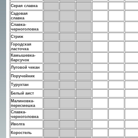
Серая славка
Садовая
славка
Славка-
черноголовка
Стриж
Городская
ласточка
Камышевка-
барсучок
Луговой чекан
Поручейник
Турухтан
Белый аист
Малиновка-
пересмешка
Славка-
черноголовка
Иволга
Коростель