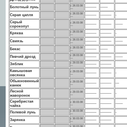
—
с 26.03.08
Болотный лунь
———
——
—
с 26.03.08
Серая цапля
———
———
-
—
Серый
с 26.03.08
———
———
——
сорокопут
—
с 28.03.08
Кряква
———
———
-
—
с 28.03.08
Свиязь
———
———
——
—
с 28.03.08
Бекас
———
——
—
с 28.03.08
Певчий дрозд
———
———
——
—
с 29.03.08
Зяблик
———
———
—
Камышовая
с 29.03.08
———
———
-
овсянка
—
Обыкновенный
с 29.03.08
———
———
—
канюк
—
Лесной
с 29.03.08
———
———
-
жаворонок
—
Серебристая
с 30.03.08
———
———
——
чайка
—
с 30.03.08
Полевой лунь
———
———
-
—
с 30.03.08
Зарянка
———
———
—
с 30.03.08