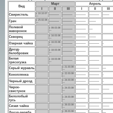
Март
Апрель
Вид
I
II
III
I
II
III
с 10.10.07
Свиристель
———
———
———
———
——
—
с 25.02.08
Грач
———
———
———
——
—
Полевой
с 09.03.08
———
———
—
жаворонок
—
с 16.03.08
Скворец
———
———
——
—
с 16.03.08
Озерная чайка
———
———
———
-
—
Дрозд-
с 18.03.08
———
———
———
белобровик
—
Белая
с 19.03.08
———
———
———
трясогузка
—
с 21.03.08
Серый журавль
———
———
—
—
с 22.03.08
Коноплянка
———
———
-
—
с 24.03.08
Черный дрозд
———
———
-
—
Чирок-
с 24.03.08
———
———
——
свистунок
—
Белолобый
с 24.03.08
———
———
———
гусь
—
с 26.03.08
Сизая чайка
———
———
——
—
с 26.03.08
Дрозд-деряба
———
———
—