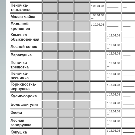
Пеночка-
с 08.04.08
———
—
теньковка
—
с 08.04.08
Малая чайка
———
——
—
Большой
с 10.04.08
———
——
кроншнеп
—
Каменка
с 12.04.08
———
обыкновенная
—
с 12.04.08
Лесной конек
——
—
с 12.04.08
Варакушка
——
—
Пеночка-
с 13.04.08
———
трещотка
—
Пеночка-
с 13.04.08
———
весничка
—
Горихвостка-
с 17.04.08
———
чернушка
—
с 17.04.08
Кулик-сорока
——
—
с 18.04.08
Большой улит
———
—
с 18.04.08
Фифи
———
—
Лесная
с 18.04.08
———
завирушка
—
с 18.04.08
Кукушка
———
—