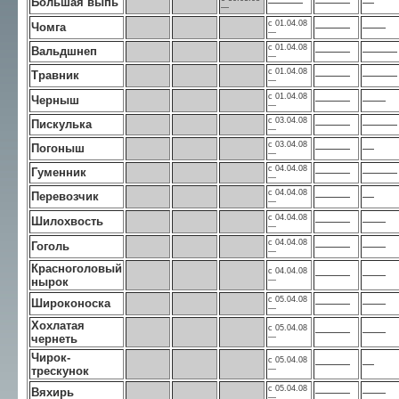
Большая выпь
———
———
—
—
с 01.04.08
Чомга
———
——
—
с 01.04.08
Вальдшнеп
———
———
—
с 01.04.08
Травник
———
———
—
с 01.04.08
Черныш
———
——
—
с 03.04.08
Пискулька
———
———
—
с 03.04.08
Погоныш
———
—
—
с 04.04.08
Гуменник
———
———
—
с 04.04.08
Перевозчик
———
—
—
с 04.04.08
Шилохвость
———
——
—
с 04.04.08
Гоголь
———
——
—
Красноголовый
с 04.04.08
———
——
нырок
—
с 05.04.08
Широконоска
———
——
—
Хохлатая
с 05.04.08
———
——
чернеть
—
Чирок-
с 05.04.08
———
—
трескунок
—
с 05.04.08
Вяхирь
———
——
—