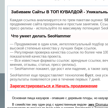
Забиваем Сайты В ТОП КУВАЛДОЙ - Уникальны
Каждая ссылка анализируется по трем пакетам оценки:
S
продвижение сайта прозрачным и простым занятием. Ссыл
пресс-релизы - используйте по максимуму потенциал Se
Что умеет делать SeoHammer
— Продвижение в один клик, интеллектуальный подбор з
высокой степенью качества у лучших бирж ссылок.
— Регулярная проверка качества ссылок по более чем 10
показателей качества проекта.
— Все известные форматы ссылок: арендные ссылки, веч
мнения, отзывы, статьи, пресс-релизы).
— SeoHammer покажет, где рост или падение, а также зап
SeoHammer еще предоставляет технологию
Буст
, она ус
результаты появляются уже в течение первых 7 дней.
Зарегистрироваться и Начать продвижение
Основная пища казуаров - опавшие с деревьев плоды, но казуары
В семействе эму один род с единственным ви­дом-
эму
(Dromaius
кустарниковым песчаным пу­стыням и степям Австралии и Тасмани