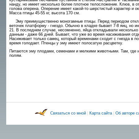
нанду, но имеет несколько более плотное телосло­жение. Клюв, в о
голова оперена. Оперение имеет какой-то шерстистый характер и о
Масса птицы 45-55 кг, высота 170 см.
Эму преимущественно моногамные птицы. Пе­ред периодом отклад
веточек платформу - гнездо. Обычно в кладке бывает 7-8 яиц, но ин
21. В последнем случае, несомненно, яйца откладывали несколько 
данным - даже 66 дней. Бывает, что уже во время насиживания от
Насиживает только самец, который временами сходит с гнезда в пои
время голодает. Птенцы у эму имеют полосатую расцветку.
Питаются эму плодами, семенами и мелкими животными. Там, где и
полям.
Связаться со мной
|
Карта сайта
|
Об авторе 