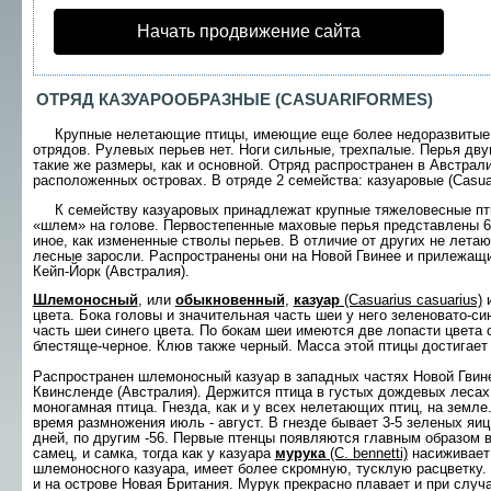
Начать продвижение сайта
ОТРЯД
КАЗУАРООБРАЗНЫЕ (CASUARIFORMES)
Крупные нелетающие птицы, имеющие еще бо­лее недоразвитые п
отрядов. Рулевых перьев нет. Ноги сильные, трехпалые. Перья дву
такие же размеры, как и основной. Отряд распространен в Австрали
расположен­ных островах. В отряде 2 семейства: казуаровые (Casuar
К семейству казуаровых принадлежат крупные тяжеловесные пти
«шлем» на голове. Первостепенные маховые перья представлены 6
иное, как изме­ненные стволы перьев. В отличие от других не ле­та
лесные заросли. Распространены они на Но­вой Гвинее и прилежащих
Кейп-Йорк (Австралия).
Шлемоносный
, или
обыкновенный
,
казуар
(Саsuarius casuarius)
и
цвета. Бока головы и значительная часть шеи у него зеленовато-си­
часть шеи синего цвета. По бокам шеи имеются две лопасти цвета 
блестяще-черное. Клюв также черный. Масса этой птицы достигает 8
Распространен шлемоносный казуар в западных частях Новой Гвине
Квинсленде (Австралия). Держится птица в густых дождевых лесах.
моногамная птица. Гнезда, как и у всех нелетающих птиц, на земле
время размножения июль - август. В гнезде бывает 3-5 зеленых яи
дней, по дру­гим -56. Первые птенцы появляются главным образом в
самец, и самка, тогда как у казуара
мурука
(С. bennetti)
насиживает 
шлемоносного казу­ара, имеет более скромную, тусклую расцветку.
и на острове Новая Британия. Мурук прекрас­но плавает и при случ