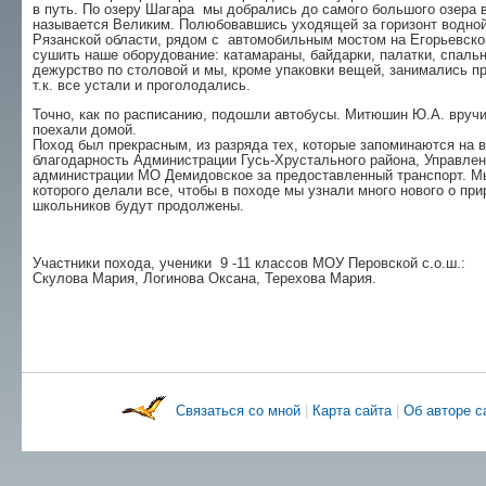
в путь. По озеру Шагара мы добрались до самого большого озера 
называется Великим. Полюбовавшись уходящей за горизонт водной
Рязанской области, рядом с автомобильным мостом на Егорьевском
сушить наше оборудование: катамараны, байдарки, палатки, спальн
дежурство по столовой и мы, кроме упаковки вещей, занимались пр
т.к. все устали и проголодались.
Точно, как по расписанию, подошли автобусы. Митюшин Ю.А. вруч
поехали домой.
Поход был прекрасным, из разряда тех, которые запоминаются на 
благодарность Администрации Гусь-Хрустального района, Управле
администрации МО Демидовское за предоставленный транспорт. М
которого делали все, чтобы в походе мы узнали много нового о пр
школьников будут продолжены.
Участники похода, ученики 9 -11 классов МОУ Перовской с.о.ш.:
Скулова Мария, Логинова Оксана, Терехова Мария.
Связаться со мной
|
Карта сайта
|
Об авторе 