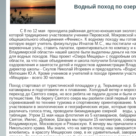
Водный поход по озе
С 8 по 12 мая проходила районная детско-юношеская эколого-
которой традиционно участвовали ученики Перовской, Мокровской 
общешкольного объединения «Феникс». К водному походу мы готови
которую ведет учитель физкультуры Игнатов М.С., мы постигали «а
веревочные узлы, ставить палатки, ориентироваться по компасу и к
Владимирской области» нашей школе были выделены деньги на пок
для водных походов. Наш проект «Озера Мещеры» с подробным опи
области, за что наше объединение и школа получили Благодарност
оздоровления и занятости детей и подростков администрации Вла
директор школы - Скулов Николай Игоревич и председатель «Водно
Митюшин Ю.А. Кроме учеников и учителей в походе приняли участ
«Мещера» - всего 30 человек.
Поход стартовал от туристической площадки у д. Тюрьвищи на р. Б
катамараны и подготовили их к плаванию. Холодный ветер и моро
переход до Святого озера, но все ребята не падали духом и были о
путешествие. На берегу Святого озера мы разбили свой первый лаг
соревнований по технике туризма и спортивному ориентированию. 
участвовали в экологических и географических играх, которые про
различать голоса птиц, проводили биоиндикацию озерной воды, у
таблицам. Утром 11 мая наша флотилия из 5 катамаранов, байдарки
Святое, Имлес, Дубовое, Шагара мы прошли 15 километров, соверш
Владимирскую, Московскую и Рязанскую. К вечеру мы причалили к
Никольского храма. Мы знали, что на завтра поход наш завершится,
влюбились в красоту Мещерских озер, в их удивительный, завора