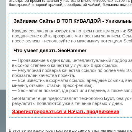
отсюда. За время плавания у нас было много интересных встреч с
белокрылой и черной крачкой, серебристой чайкой, большим подорл
Забиваем Сайты В ТОП КУВАЛДОЙ - Уникальны
Каждая ссылка анализируется по трем пакетам оценки:
S
продвижение сайта прозрачным и простым занятием. Ссыл
пресс-релизы - используйте по максимуму потенциал Se
Что умеет делать SeoHammer
— Продвижение в один клик, интеллектуальный подбор з
высокой степенью качества у лучших бирж ссылок.
— Регулярная проверка качества ссылок по более чем 10
показателей качества проекта.
— Все известные форматы ссылок: арендные ссылки, веч
мнения, отзывы, статьи, пресс-релизы).
— SeoHammer покажет, где рост или падение, а также зап
SeoHammer еще предоставляет технологию
Буст
, она ус
результаты появляются уже в течение первых 7 дней.
Зарегистрироваться и Начать продвижение
В этот вечер жарко горел костер и до самого утра мы пели наши 